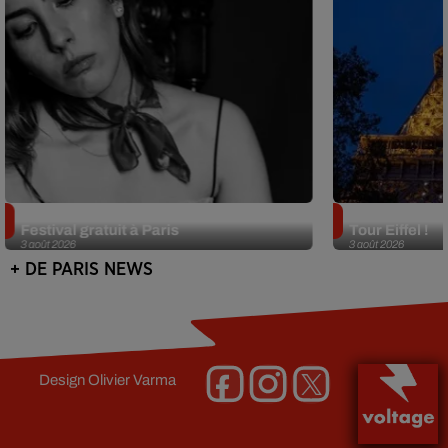
Netflix lance un immense Book
Des DJ sets au
Festival gratuit à Paris
Tour Eiffel !
3 août 2026
3 août 2026
+ DE PARIS NEWS
Design
Olivier Varma