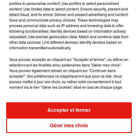
profiles to personalise content; Use profiles to select personalised
content; Use limited data to select content; Ensure security, prevent and
detect fraud, and fix errors; Deliver and present advertising and content;
Save and communicate privacy choices. These technologies may
process personal data such as IP address and browsing data to offer
Angèle et Amélie Lens dévoilent leur
following functionalities: Identify devices based on information actively
collaboration tant attendue
requested; Use precise geolocation data; Match and combine data from
7 août 2026
other data sources; Link different devices; Identify devices based on
information transmitted automatically.
Vous pouvez accepter en cliquant sur "Accepter et fermer", ou affiner en
sélectionnant les finalités et/ou partenaires dans "Gérer mes choix".
Vous pouvez également refuser en cliquant sur "Continuer sans
Il y a 10 ans, DJ Snake changeait de
accepter". Vos préférences ne s'appliqueront que pour ce site. Vous
dimension avec son premier...
6 août 2026
pouvez mettre à jour vos choix, ou retirer votre consentement à tout
moment via le lien "Gérer les cookies" situé en bas de chaque page.
Accepter et fermer
Fred again.. et Latin Mafia dévoilent enfin
leur mixtape créée en...
3 août 2026
Gérer mes choix