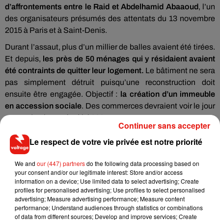
d’affrontements entre le Raid et Abdelhamid Abaaoud
, l’un
des organisateurs présumés des attentats du 13 novembre
2015 à Paris et à Saint-Denis.
Durant l’assaut, plus d’un millier de balles avaient été tirées.
Et depuis,
les près de 50 ménages qui y résidaient avaient
été contraints de quitter leur logement.
Le bâtiment ne sera
pas simplement détruit puisqu’une reconstruction doit
ensuite être engagée. Objectif :
la création d’un immeuble
en accession sociale
. Des commerces devraient voir le jour
au rez-de-chaussée d’ici 2025.
Continuer sans accepter
Le respect de votre vie privée est notre priorité
We and
our (447) partners
do the following data processing based on
Musique
your consent and/or our legitimate interest: Store and/or access
information on a device; Use limited data to select advertising; Create
profiles for personalised advertising; Use profiles to select personalised
advertising; Measure advertising performance; Measure content
RÜFÜS DU SOL annonce un nouvel
performance; Understand audiences through statistics or combinations
album après sa tournée mondiale
of data from different sources; Develop and improve services; Create
7 août 2026