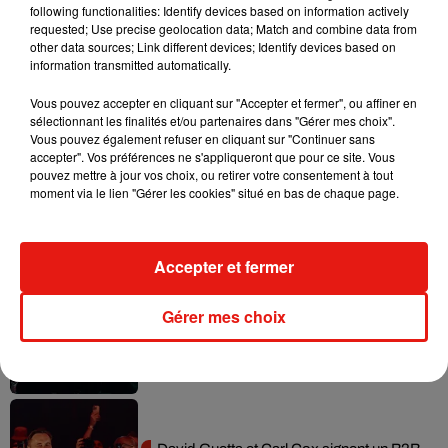
following functionalities: Identify devices based on information actively
requested; Use precise geolocation data; Match and combine data from
other data sources; Link different devices; Identify devices based on
Il y a 10 ans, DJ Snake changeait de
information transmitted automatically.
dimension avec son premier...
6 août 2026
Vous pouvez accepter en cliquant sur "Accepter et fermer", ou affiner en
sélectionnant les finalités et/ou partenaires dans "Gérer mes choix".
Vous pouvez également refuser en cliquant sur "Continuer sans
accepter". Vos préférences ne s'appliqueront que pour ce site. Vous
pouvez mettre à jour vos choix, ou retirer votre consentement à tout
Fred again.. et Latin Mafia dévoilent enfin
moment via le lien "Gérer les cookies" situé en bas de chaque page.
leur mixtape créée en...
3 août 2026
Accepter et fermer
Gérer mes choix
Swedish House Mafia et Lykke Li
dévoilent « Happiness Is So Sad »
31 juillet 2026