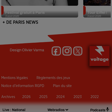
Netflix lance un immense Book
Des DJ sets au
Festival gratuit à Paris
Tour Eiffel !
3 août 2026
3 août 2026
+ DE PARIS NEWS
Design
Olivier Varma
Mentions légales
Règlements des jeux
Notice d’information RGPD
Plan du site
Archives
2026
2025
2024
2023
2022
Live :
National
Webradios
Podcasts