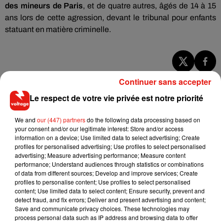
des mineurs de Paris
, et de quatre autres, âgés de 14 à 15
ans lors de cette agression, devant le tribunal pour enfants
statuant en matière criminelle.
Musique
Continuer sans accepter
Le respect de votre vie privée est notre priorité
RÜFÜS DU SOL annonce un nouvel
We and
our (447) partners
do the following data processing based on
album après sa tournée mondiale
your consent and/or our legitimate interest: Store and/or access
7 août 2026
information on a device; Use limited data to select advertising; Create
profiles for personalised advertising; Use profiles to select personalised
advertising; Measure advertising performance; Measure content
performance; Understand audiences through statistics or combinations
of data from different sources; Develop and improve services; Create
Angèle et Amélie Lens dévoilent leur
profiles to personalise content; Use profiles to select personalised
collaboration tant attendue
content; Use limited data to select content; Ensure security, prevent and
7 août 2026
detect fraud, and fix errors; Deliver and present advertising and content;
Save and communicate privacy choices. These technologies may
process personal data such as IP address and browsing data to offer