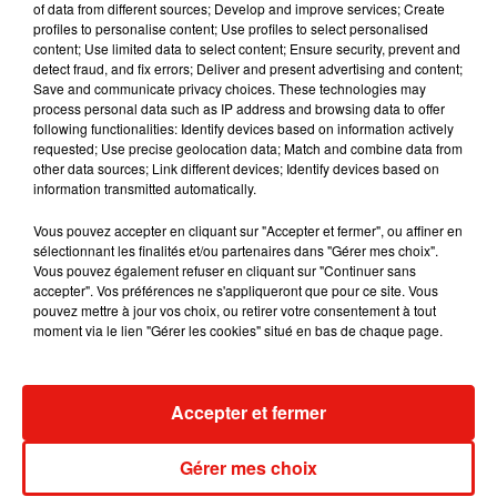
of data from different sources; Develop and improve services; Create
album après sa tournée mondiale
profiles to personalise content; Use profiles to select personalised
7 août 2026
content; Use limited data to select content; Ensure security, prevent and
detect fraud, and fix errors; Deliver and present advertising and content;
Save and communicate privacy choices. These technologies may
process personal data such as IP address and browsing data to offer
following functionalities: Identify devices based on information actively
Angèle et Amélie Lens dévoilent leur
requested; Use precise geolocation data; Match and combine data from
collaboration tant attendue
other data sources; Link different devices; Identify devices based on
7 août 2026
information transmitted automatically.
Vous pouvez accepter en cliquant sur "Accepter et fermer", ou affiner en
sélectionnant les finalités et/ou partenaires dans "Gérer mes choix".
Vous pouvez également refuser en cliquant sur "Continuer sans
Il y a 10 ans, DJ Snake changeait de
accepter". Vos préférences ne s'appliqueront que pour ce site. Vous
dimension avec son premier...
pouvez mettre à jour vos choix, ou retirer votre consentement à tout
6 août 2026
moment via le lien "Gérer les cookies" situé en bas de chaque page.
Accepter et fermer
Fred again.. et Latin Mafia dévoilent enfin
leur mixtape créée en...
Gérer mes choix
3 août 2026