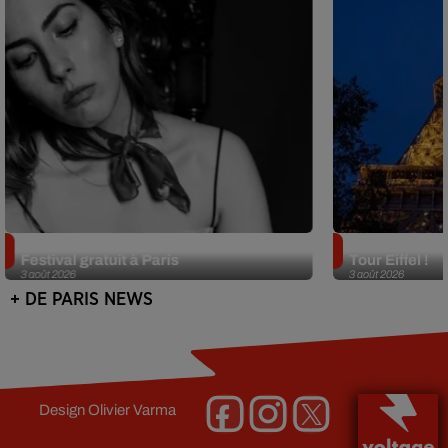
Netflix lance un immense Book
Des DJ sets au
Festival gratuit à Paris
Tour Eiffel !
3 août 2026
3 août 2026
+ DE PARIS NEWS
Design
Olivier Varma