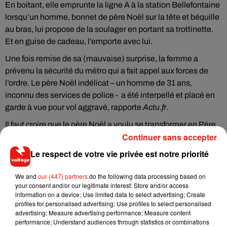
En boitant, elle emprunte la ligne A à la station Bellefontaine
lorsqu’un homme, bonnet de père Noël sur la tête et béquille
au bras, lui propose de la soulager en portant sa trottinette.
Et en guise de cadeau, l’emporte avec lui.
Une fois remise de sa (mauvaise) surprise, la femme a
prévenu la sécurité du métro qui a fait appel aux forces de
l’ordre. Le père Noël indélicat – un homme de 31 ans,
inconnu des services de police - a été interpellé et placé en
garde à vue pour vol aggravé, rapporte
Actu.fr
.
Il faut croire que le père Noël a voulu se transformer en Père
Continuer sans accepter
Fouettard...
Le respect de votre vie privée est notre priorité
We and
our (447) partners
do the following data processing based on
your consent and/or our legitimate interest: Store and/or access
Musique
information on a device; Use limited data to select advertising; Create
profiles for personalised advertising; Use profiles to select personalised
advertising; Measure advertising performance; Measure content
performance; Understand audiences through statistics or combinations
RÜFÜS DU SOL annonce un nouvel