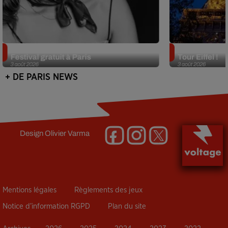
Netflix lance un immense Book
Des DJ sets au
Festival gratuit à Paris
Tour Eiffel !
3 août 2026
3 août 2026
+ DE PARIS NEWS
Design
Olivier Varma
Mentions légales
Règlements des jeux
Notice d’information RGPD
Plan du site