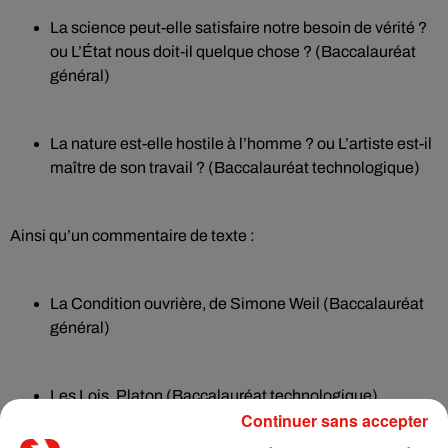
La science peut-elle satisfaire notre besoin de vérité ?
ou L’État nous doit-il quelque chose ? (Baccalauréat
général)
La nature est-elle hostile à l’homme ? ou L’artiste est-il
maître de son travail ? (Baccalauréat technologique)
Ainsi qu’un commentaire de texte :
La Condition ouvrière, de Simone Weil (Baccalauréat
général)
Les Lois, Platon (Baccalauréat technologique)
Continuer sans accepter