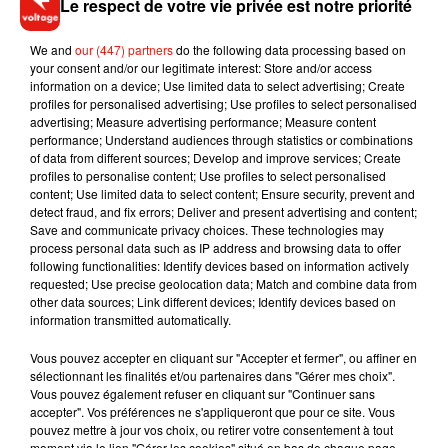
Le respect de votre vie privée est notre priorité
Les élèves de terminale enchaineront entre demain et
We and
our (447) partners
do the following data processing based on
your consent and/or our legitimate interest: Store and/or access
vendredi avec les épreuves de spécialité, puis le grand oral
information on a device; Use limited data to select advertising; Create
entre le 24 juin et le 3 juillet. Les résultats seront publiés le 8
profiles for personalised advertising; Use profiles to select personalised
juillet.
advertising; Measure advertising performance; Measure content
performance; Understand audiences through statistics or combinations
of data from different sources; Develop and improve services; Create
profiles to personalise content; Use profiles to select personalised
content; Use limited data to select content; Ensure security, prevent and
detect fraud, and fix errors; Deliver and present advertising and content;
Musique
Save and communicate privacy choices. These technologies may
process personal data such as IP address and browsing data to offer
following functionalities: Identify devices based on information actively
requested; Use precise geolocation data; Match and combine data from
RÜFÜS DU SOL annonce un nouvel
other data sources; Link different devices; Identify devices based on
album après sa tournée mondiale
information transmitted automatically.
7 août 2026
Vous pouvez accepter en cliquant sur "Accepter et fermer", ou affiner en
sélectionnant les finalités et/ou partenaires dans "Gérer mes choix".
Vous pouvez également refuser en cliquant sur "Continuer sans
accepter". Vos préférences ne s'appliqueront que pour ce site. Vous
Angèle et Amélie Lens dévoilent leur
pouvez mettre à jour vos choix, ou retirer votre consentement à tout
collaboration tant attendue
moment via le lien "Gérer les cookies" situé en bas de chaque page.