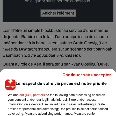
en cliquant sur le bouton ci-dessous.
Afficher l'élément
Loin d’être un simple blockbuster au service d’une marque
de jouets, Barbie sera le fait d’une équipe issue du cinéma
indépendant : à la barre, la réalisatrice Greta Gerwig (
Les
Filles du Dr March
) s’appuiera sur un scénario écrit par Noah
Baumbach (
La vie aquatique
,
Frances Ha
).
Quant au rôle de Ken, il sera tenu par Ryan Gosling (
Drive
,
La La Land
)
Continuer sans accepter
Le film est attendu dans les salles obscures le 21 juillet 2023.
Le respect de votre vie privée est notre priorité
We and
our (447) partners
do the following data processing based on
your consent and/or our legitimate interest: Store and/or access
information on a device; Use limited data to select advertising; Create
Musique
profiles for personalised advertising; Use profiles to select personalised
advertising; Measure advertising performance; Measure content