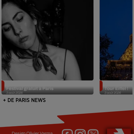
Netflix lance un immense Book
Des DJ sets au
Festival gratuit à Paris
Tour Eiffel !
3 août 2026
3 août 2026
+ DE PARIS NEWS
Design
Olivier Varma