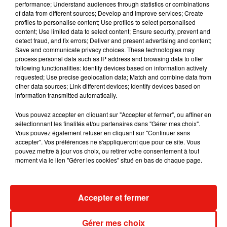
performance; Understand audiences through statistics or combinations
of data from different sources; Develop and improve services; Create
RÜFÜS DU SOL annonce un nouvel
profiles to personalise content; Use profiles to select personalised
album après sa tournée mondiale
content; Use limited data to select content; Ensure security, prevent and
7 août 2026
detect fraud, and fix errors; Deliver and present advertising and content;
Save and communicate privacy choices. These technologies may
process personal data such as IP address and browsing data to offer
following functionalities: Identify devices based on information actively
requested; Use precise geolocation data; Match and combine data from
Angèle et Amélie Lens dévoilent leur
other data sources; Link different devices; Identify devices based on
collaboration tant attendue
information transmitted automatically.
7 août 2026
Vous pouvez accepter en cliquant sur "Accepter et fermer", ou affiner en
sélectionnant les finalités et/ou partenaires dans "Gérer mes choix".
Vous pouvez également refuser en cliquant sur "Continuer sans
accepter". Vos préférences ne s'appliqueront que pour ce site. Vous
Il y a 10 ans, DJ Snake changeait de
pouvez mettre à jour vos choix, ou retirer votre consentement à tout
dimension avec son premier...
moment via le lien "Gérer les cookies" situé en bas de chaque page.
6 août 2026
Accepter et fermer
Fred again.. et Latin Mafia dévoilent enfin
Gérer mes choix
leur mixtape créée en...