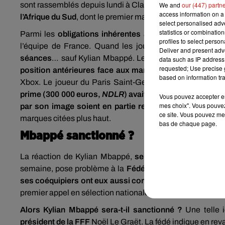
sont rassemblés depuis lundi à Clairefontaine (Yvelines)
We and
our (447) partn
access information on a 
l’Afrique du Sud
, dont le premier match se tiendra ce ven
select personalised ad
statistics or combinatio
Parmi les
obligations inhérentes à ces rassemblemen
profiles to select person
l’équipe de France. Quand les joueurs connaissent leu
Deliver and present adv
séances
… sauf Kylian Mbappé. Le crack de Bondy a refus
data such as IP address 
requested; Use precise g
position antérieures face aux marques concernées
- U
based on information tra
Xbox. Le joueur du Paris Saint-Germain, star de l’att
prime (300 000 euros,
NDLR
) avait été reversée
à l’asso
Vous pouvez accepter en 
mes choix". Vous pouvez
par son image soient en partie reversés au football a
ce site. Vous pouvez met
marques citées plus haut.
bas de chaque page.
Mbappé sanctionné ?
La réaction de Kylian Mbappé,
seul joueur à avoir ref
semaine, pose problème à la
Fédération Française de F
ses coéquipiers ont eux aussi commencé à émettre cer
premier appel en sélection nationale à propos des sponsor
Alors Kylian Mbappé sera-t-il sanctionné ?
Une telle 
président de la FFF
Noël Le Graët. La fédé indique en revan