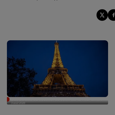
Des DJ sets au coucher du soleil sur la Tour Eiffel !
3 août 2026