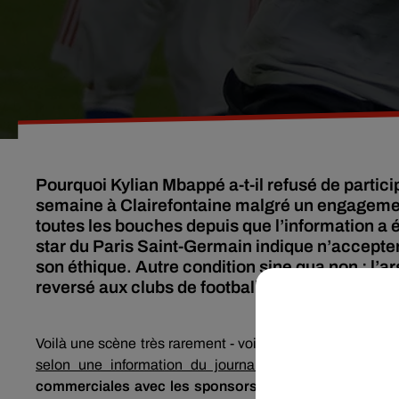
Pourquoi Kylian Mbappé a-t-il refusé de partic
semaine à Clairefontaine malgré un engagement
toutes les bouches depuis que l’information a é
star du Paris Saint-Germain indique n’accept
son éthique. Autre condition sine qua non : l’ar
reversé aux clubs de football amateur.
Voilà une scène très rarement - voire jamais - observée c
selon une information du journal L’É
quipe
, de refus
commerciales avec les sponsors de l’équipe de France