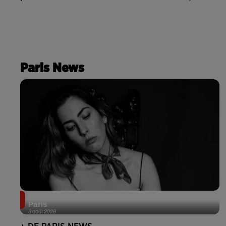
Paris News
Netflix lance un immense Book Festival gratuit à
Paris
3 août 2026