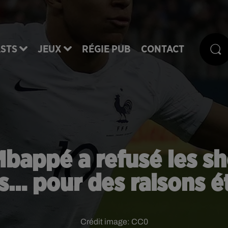
STS
JEUX
RÉGIE PUB
CONTACT
Mbappé a refusé les s
s… pour des raisons ét
Crédit image:
CC0