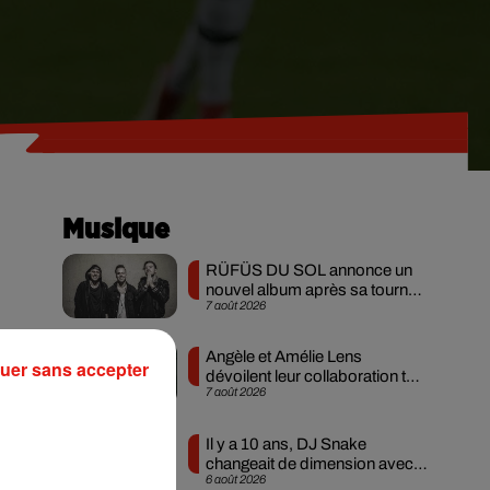
Musique
RÜFÜS DU SOL annonce un
nouvel album après sa tournée
7 août 2026
mondiale
Angèle et Amélie Lens
uer sans accepter
dévoilent leur collaboration tant
7 août 2026
attendue
dé,
Il y a 10 ans, DJ Snake
ons
changeait de dimension avec
ps
6 août 2026
son premier...