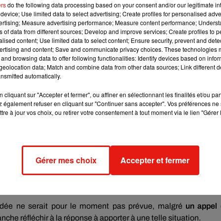
ers
pour préparer trois rencontres amicales face à la Côte d’Ivoire
do the following data processing based on your consent and/or our legitimate int
device; Use limited data to select advertising; Create profiles for personalised adver
dredi au stade Vélodrome (21h15).
vertising; Measure advertising performance; Measure content performance; Unders
ns of data from different sources; Develop and improve services; Create profiles to 
ts
: les séances de shooting pour les partenaires et sponsors
alised content; Use limited data to select content; Ensure security, prevent and detect
r première sélection,
ils s’engagent à respecter ces fameu
ertising and content; Save and communicate privacy choices. These technologies
é d’y participer,
souhaitant rester cohérent avec ses prises
and browsing data to offer following functionalities: Identify devices based on infor
eolocation data; Match and combine data from other data sources; Link different de
ber Eats, Volkswagen, Konami, Orange, Coca Cola et Fondat
nsmitted automatically.
aque parisienne et champion du monde 2018, dont
la totalité de
ciation
Premiers de Cordée
, souhaite que
les bénéfices rappor
cliquant sur "Accepter et fermer", ou affiner en sélectionnant les finalités et/ou pa
 également refuser en cliquant sur "Continuer sans accepter". Vos préférences ne 
mateur
. Condition qui n’est manifestement pas respectée par 
tre à jour vos choix, ou retirer votre consentement à tout moment via le lien "Gérer 
usé les séances de shooting
et autres opération marketing ce
Gérer mes choix
Accepter et fermer
ootball
(FFF). Témoins du comportement de l’attaquant parisi
taines réserves quant à ce fameux engagement
signé lors de l
s.
idée ne serait pour le moment pas prévue, malgré
un appel
che réfléchir à la réponse à apporter à une telle situation.