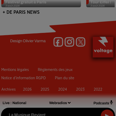
Festival gratuit à Paris
Tour Eiffel !
3 août 2026
3 août 2026
+ DE PARIS NEWS
Design
Olivier Varma
Mentions légales
Règlements des jeux
Notice d’information RGPD
Plan du site
Archives
2026
2025
2024
2023
2022
Live :
National
Webradios
Podcasts
La Musique Revient
-