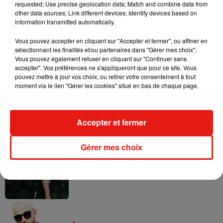
requested; Use precise geolocation data; Match and combine data from
Voltage vous souhaite de passer un agréable week-end !
other data sources; Link different devices; Identify devices based on
information transmitted automatically.
Vous pouvez accepter en cliquant sur "Accepter et fermer", ou affiner en
sélectionnant les finalités et/ou partenaires dans "Gérer mes choix".
Musique
Vous pouvez également refuser en cliquant sur "Continuer sans
accepter". Vos préférences ne s'appliqueront que pour ce site. Vous
pouvez mettre à jour vos choix, ou retirer votre consentement à tout
moment via le lien "Gérer les cookies" situé en bas de chaque page.
RÜFÜS DU SOL annonce un nouvel
album après sa tournée mondiale
7 août 2026
Accepter et fermer
Gérer mes choix
Angèle et Amélie Lens dévoilent leur
collaboration tant attendue
7 août 2026