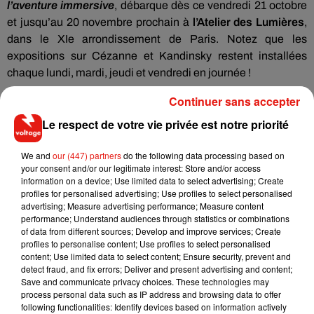
l’aventure immersive
, débarque dès ce vendredi 21 octobre
et jusqu’au 20 novembre prochain à
l’Atelier des Lumières
,
dans le XIe arrondissement de Paris. Notez que les
expositions sur Cézanne et Kandinsky restent installées
chaque lundi, mardi, jeudi et vendredi en journée !
Une grande brocante pour les
Continuer sans accepter
passionnés de sport
Le respect de votre vie privée est notre priorité
Et puis voilà un rendez-vous à ne pas manquer pour les
We and
our (447) partners
do the following data processing based on
passionnés de sport ! So Foot et Trashtalk remettent le
your consent and/or our legitimate interest: Store and/or access
couvert pour leur grande
brocante
. Elle se tiendra ce
information on a device; Use limited data to select advertising; Create
profiles for personalised advertising; Use profiles to select personalised
dimanche 23 octobre, de 9h à 19h, au
Ground Control
à
advertising; Measure advertising performance; Measure content
Paris. La cinquantaine d’exposants et de collectionneurs y
performance; Understand audiences through statistics or combinations
vendront
tout type de vêtements et de goodies
dans les
of data from different sources; Develop and improve services; Create
profiles to personalise content; Use profiles to select personalised
domaines du foot, du rugby, du basket et d’encore bien
content; Use limited data to select content; Ensure security, prevent and
d’autres sports… Notez que
l’entrée est libre
, il suffit
detect fraud, and fix errors; Deliver and present advertising and content;
simplement de vous
inscrire ici
.
Save and communicate privacy choices. These technologies may
process personal data such as IP address and browsing data to offer
following functionalities: Identify devices based on information actively