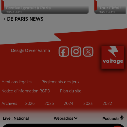
Netflix lance un immense Book
Des DJ sets au
Festival gratuit à Paris
Tour Eiffel !
3 août 2026
3 août 2026
+ DE PARIS NEWS
Design
Olivier Varma
Mentions légales
Règlements des jeux
Notice d’information RGPD
Plan du site
Archives
2026
2025
2024
2023
2022
Live :
National
Webradios
Podcasts