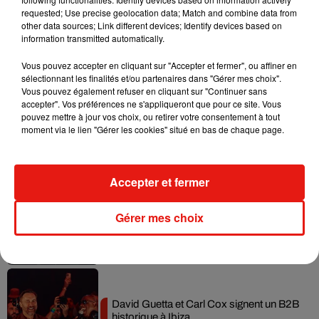
requested; Use precise geolocation data; Match and combine data from
Il y a 10 ans, DJ Snake changeait de
other data sources; Link different devices; Identify devices based on
dimension avec son premier...
information transmitted automatically.
6 août 2026
Vous pouvez accepter en cliquant sur "Accepter et fermer", ou affiner en
sélectionnant les finalités et/ou partenaires dans "Gérer mes choix".
Vous pouvez également refuser en cliquant sur "Continuer sans
accepter". Vos préférences ne s'appliqueront que pour ce site. Vous
Fred again.. et Latin Mafia dévoilent enfin
pouvez mettre à jour vos choix, ou retirer votre consentement à tout
leur mixtape créée en...
moment via le lien "Gérer les cookies" situé en bas de chaque page.
3 août 2026
Accepter et fermer
Swedish House Mafia et Lykke Li
Gérer mes choix
dévoilent « Happiness Is So Sad »
31 juillet 2026
David Guetta et Carl Cox signent un B2B
historique à Ibiza