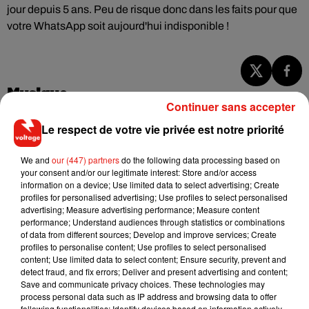
jour depuis 5 ans. Peu de risque donc dans les faits pour que
votre WhatsApp soit aujourd'hui indisponible !
Musique
Continuer sans accepter
Le respect de votre vie privée est notre priorité
RÜFÜS DU SOL annonce un nouvel
album après sa tournée mondiale
We and
our (447) partners
do the following data processing based on
7 août 2026
your consent and/or our legitimate interest: Store and/or access
information on a device; Use limited data to select advertising; Create
profiles for personalised advertising; Use profiles to select personalised
advertising; Measure advertising performance; Measure content
performance; Understand audiences through statistics or combinations
of data from different sources; Develop and improve services; Create
Angèle et Amélie Lens dévoilent leur
profiles to personalise content; Use profiles to select personalised
collaboration tant attendue
content; Use limited data to select content; Ensure security, prevent and
7 août 2026
detect fraud, and fix errors; Deliver and present advertising and content;
Save and communicate privacy choices. These technologies may
process personal data such as IP address and browsing data to offer
following functionalities: Identify devices based on information actively