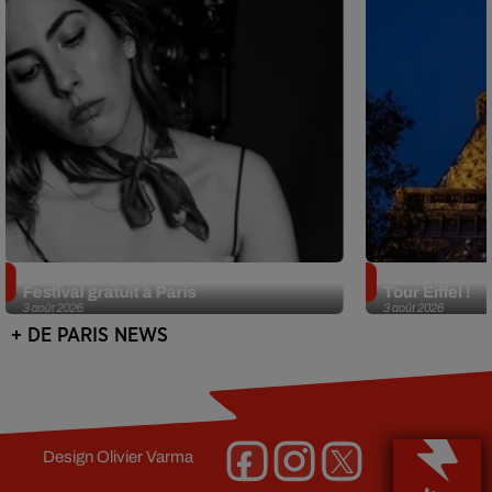
Netflix lance un immense Book
Des DJ sets au
Festival gratuit à Paris
Tour Eiffel !
3 août 2026
3 août 2026
+ DE PARIS NEWS
Design
Olivier Varma