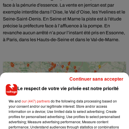
face à la pénurie d’essence. La vente en jerrican est par
exemple interdite dans l’Oise, le Val d’Oise, les Yvelines et le
Seine-Saint-Denis. En Seine et Marne la piste est à l’étude
précise la préfecture face à l’affluence à la pompe. En
revanche aucun arrêté n’a pour l’instant été pris en Essonne,
à Paris, dans les Hauts-de-Seine et dans le Val-de-Marne.
Continuer sans accepter
Le respect de votre vie privée est notre priorité
We and
our (447) partners
do the following data processing based on
your consent and/or our legitimate interest: Store and/or access
information on a device; Use limited data to select advertising; Create
profiles for personalised advertising; Use profiles to select personalised
advertising; Measure advertising performance; Measure content
performance; Understand audiences through statistics or combinations