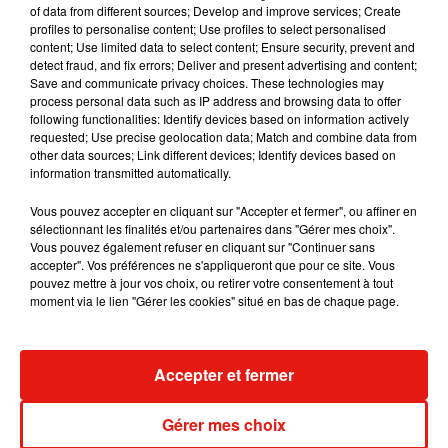
of data from different sources; Develop and improve services; Create
profiles to personalise content; Use profiles to select personalised
content; Use limited data to select content; Ensure security, prevent and
detect fraud, and fix errors; Deliver and present advertising and content;
Save and communicate privacy choices. These technologies may
Carte des stations-service en rupture partielle ou totale de
process personal data such as IP address and browsing data to offer
carburants en Île-de-France.
following functionalities: Identify devices based on information actively
Crédit :
penurie.mon-essence.fr
requested; Use precise geolocation data; Match and combine data from
other data sources; Link different devices; Identify devices based on
information transmitted automatically.
L'Île-de-France est l'une des régions les plus touchées par
ces difficultés d'approvisionnement. Plus du tiers (44,9%)
Vous pouvez accepter en cliquant sur "Accepter et fermer", ou affiner en
des stations-service franciliennes sont
"en rupture d'au
sélectionnant les finalités et/ou partenaires dans "Gérer mes choix".
Vous pouvez également refuser en cliquant sur "Continuer sans
moins un produit"
, précisait dimanche le ministère de la
accepter". Vos préférences ne s'appliqueront que pour ce site. Vous
Transition énergétique.
pouvez mettre à jour vos choix, ou retirer votre consentement à tout
moment via le lien "Gérer les cookies" situé en bas de chaque page.
Accepter et fermer
Musique
Gérer mes choix
RÜFÜS DU SOL annonce un nouvel