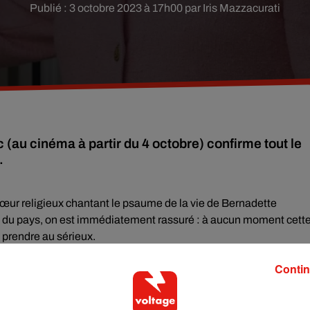
Publié : 3 octobre 2023 à 17h00 par Iris Mazzacurati
 (au cinéma à partir du 4 octobre) confirme tout le
.
ur religieux chantant le psaume de la vie de Bernadette
 du pays, on est immédiatement rassuré : à aucun moment cett
e prendre au sérieux.
», ce 7 mai 1995, lorsque son Jacques devient président de la
Contin
ue personne ne l’entend de cette oreille : ni Chirac, ni sa fille