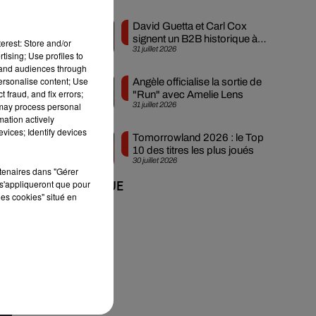
David Guetta et Carl Cox
signent un B2B historique à
erest: Store and/or
31 juillet 2026
Ibiza
tising; Use profiles to
tand audiences through
personalise content; Use
Angèle officialise la sortie de
 fraud, and fix errors;
"Run" avec Amelie Lens
s
 may process personal
31 juillet 2026
mation actively
vices; Identify devices
Tomorrowland 2026 : le Top
10 des titres les plus joués
30 juillet 2026
rtenaires dans "Gérer
s'appliqueront que pour
+ DE MUSIQUE
les cookies" situé en