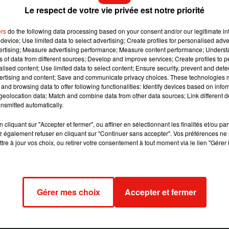
que c’est elle la tête pensante du couple.
Le respect de votre vie privée est notre priorité
re Dame va devoir s’accrocher. D’autant plus qu’en termes
ers
do the following data processing based on your consent and/or our legitimate int
device; Use limited data to select advertising; Create profiles for personalised adver
vertising; Measure advertising performance; Measure content performance; Unders
actuel
ns of data from different sources; Develop and improve services; Create profiles to 
alised content; Use limited data to select content; Ensure security, prevent and detect
t pour la comédie n’est plus à démontrer, elle tient avec Deni
ertising and content; Save and communicate privacy choices. These technologies
uo savoureux et sympathique tentant d’exister dans un monde
and browsing data to offer following functionalities: Identify devices based on infor
eolocation data; Match and combine data from other data sources; Link different de
nsmitted automatically.
éral) en prennent pour leur grade. Mention spéciale à Michel
cliquant sur "Accepter et fermer", ou affiner en sélectionnant les finalités et/ou pa
et paumé sans sa femme.
 également refuser en cliquant sur "Continuer sans accepter". Vos préférences ne 
tre à jour vos choix, ou retirer votre consentement à tout moment via le lien "Gérer 
. Mais qu’on ne s’y trompe pas : sous la satire hilarante, Léa
ctuelle - contre la situation des femmes dans la société, souvent
it pour leur laisser la place.
Gérer mes choix
Accepter et fermer
e cookies que vous avez exprimé. Si vous souhaitez l'afficher,
rd en cliquant sur le bouton ci-dessous.