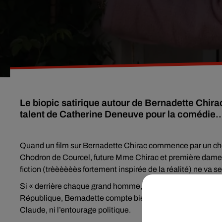
Le biopic satirique autour de Bernadette Chirac
talent de Catherine Deneuve pour la comédie..
Quand un film sur Bernadette Chirac commence par un chœ
Chodron de Courcel, future Mme Chirac et première dame
fiction (trèèèèèès fortement inspirée de la réalité) ne va s
Si « derrière chaque grand homme, se cache une femme... 
République, Bernadette compte bien sortir de l’ombre. Sauf q
Claude, ni l’entourage politique.