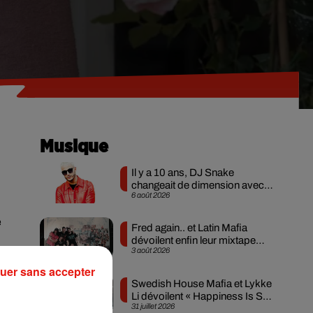
Musique
Il y a 10 ans, DJ Snake
changeait de dimension avec
6 août 2026
son premier...
e
Fred again.. et Latin Mafia
dévoilent enfin leur mixtape
3 août 2026
créée en...
uer sans accepter
Swedish House Mafia et Lykke
Li dévoilent « Happiness Is So
31 juillet 2026
Sad »