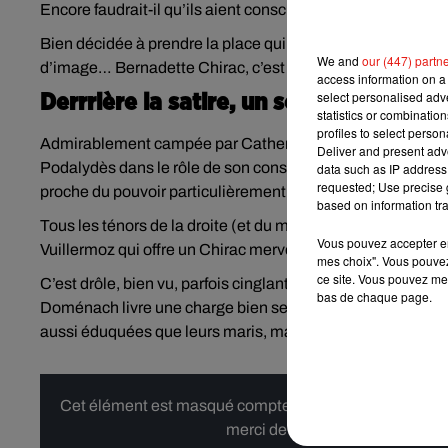
Encore faudrait-il qu’ils aient conscience qu’elle existe et 
Bien décidée à prendre la place qui lui est due, la premiè
We and
our (447) partn
d’image… Bernadette Chirac, c’est pas Lady Di.
access information on a 
select personalised ad
Derrrière la satire, un sous-texte très 
statistics or combinatio
profiles to select person
Admirablement campée par Catherine Deneuve dont le talen
Deliver and present adv
Podalydès dans le rôle de son conseiller en image, un d
data such as IP address 
requested; Use precise g
proche du pouvoir particulièrement phallocrate.
based on information tra
Tous les ténors de la droite (et du monde politique en gén
Vous pouvez accepter en 
Vuillermoz qui offre un Chirac merveilleusement goujat 
mes choix". Vous pouvez
ce site. Vous pouvez met
C’est drôle, bien vu, parfois cinglant, toujours "bon enfant"
bas de chaque page.
Doménach livre une charge bien sentie - et toujours très a
aussi éduquées que leurs maris, mais qui se mettent en retra
Cet élément est masqué compte-tenu du refus du dépôt d
merci de nous donner votre acco