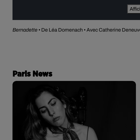
Affi
Bernadette
• De Léa Domenach • Avec Catherine Deneuve, D
Paris News