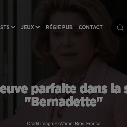
STS
JEUX
RÉGIE PUB
CONTACT
uve parfaite dans la s
"Bernadette"
Crédit image:
© Warner Bros. France