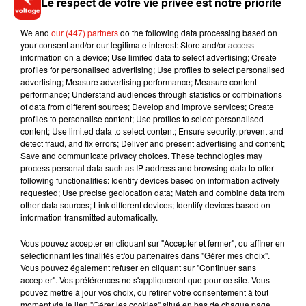
Le respect de votre vie privée est notre priorité
durant 30 jours. Il avait déjà été interpellé au mois d’avril
2022 avec un taux de 0,91 mg par litre d’air expiré, avant
We and
our (447) partners
do the following data processing based on
your consent and/or our legitimate interest: Store and/or access
d’être une nouvelle fois arrêté un mois plus tard. Cette fois-ci
information on a device; Use limited data to select advertising; Create
avec 0,71 mg par litre d’air expiré. La Belgique n’accepte un
profiles for personalised advertising; Use profiles to select personalised
taux au-delà de 0,22 mg/L.
advertising; Measure advertising performance; Measure content
performance; Understand audiences through statistics or combinations
of data from different sources; Develop and improve services; Create
profiles to personalise content; Use profiles to select personalised
content; Use limited data to select content; Ensure security, prevent and
detect fraud, and fix errors; Deliver and present advertising and content;
Musique
Save and communicate privacy choices. These technologies may
process personal data such as IP address and browsing data to offer
following functionalities: Identify devices based on information actively
requested; Use precise geolocation data; Match and combine data from
RÜFÜS DU SOL annonce un nouvel
other data sources; Link different devices; Identify devices based on
album après sa tournée mondiale
information transmitted automatically.
7 août 2026
Vous pouvez accepter en cliquant sur "Accepter et fermer", ou affiner en
sélectionnant les finalités et/ou partenaires dans "Gérer mes choix".
Vous pouvez également refuser en cliquant sur "Continuer sans
accepter". Vos préférences ne s'appliqueront que pour ce site. Vous
Angèle et Amélie Lens dévoilent leur
pouvez mettre à jour vos choix, ou retirer votre consentement à tout
collaboration tant attendue
moment via le lien "Gérer les cookies" situé en bas de chaque page.