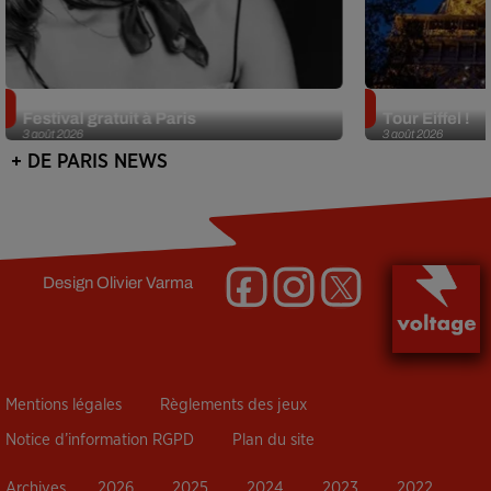
Netflix lance un immense Book
Des DJ sets au
Festival gratuit à Paris
Tour Eiffel !
3 août 2026
3 août 2026
+ DE PARIS NEWS
Design
Olivier Varma
Mentions légales
Règlements des jeux
Notice d’information RGPD
Plan du site
Archives
2026
2025
2024
2023
2022