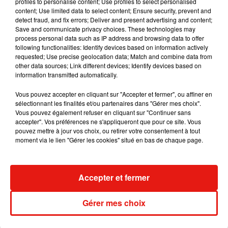
profiles to personalise content; Use profiles to select personalised
du WCT6 en 2024. Les organisateurs promettent une édition
content; Use limited data to select content; Ensure security, prevent and
encore plus intense, portée par une ferveur de tribunes digne
detect fraud, and fix errors; Deliver and present advertising and content;
Save and communicate privacy choices. These technologies may
des
grandes compétitions sportives.
process personal data such as IP address and browsing data to offer
following functionalities: Identify devices based on information actively
Que vous soyez amateur de sports urbains, de performances
requested; Use precise geolocation data; Match and combine data from
athlétiques ou simplement curieux de découvrir la prochaine
other data sources; Link different devices; Identify devices based on
discipline virale, le WCT7 coche toutes les cases. Rendez-
information transmitted automatically.
vous les 6 et 7 juin à Évry-Courcouronnes pour vivre ça en
Vous pouvez accepter en cliquant sur "Accepter et fermer", ou affiner en
direct.
sélectionnant les finalités et/ou partenaires dans "Gérer mes choix".
Vous pouvez également refuser en cliquant sur "Continuer sans
accepter". Vos préférences ne s'appliqueront que pour ce site. Vous
pouvez mettre à jour vos choix, ou retirer votre consentement à tout
moment via le lien "Gérer les cookies" situé en bas de chaque page.
Musique
Accepter et fermer
Fred again.. et Latin Mafia dévoilent enfin
Gérer mes choix
leur mixtape créée en...
3 août 2026