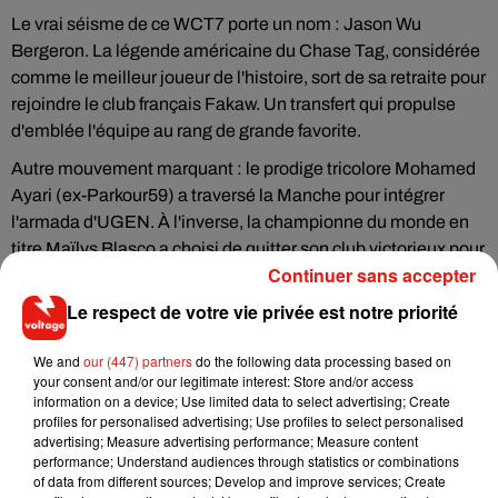
Le vrai séisme de ce WCT7 porte un nom : Jason Wu
Bergeron. La légende américaine du Chase Tag, considérée
comme le meilleur joueur de l'histoire, sort de sa retraite pour
rejoindre le club français Fakaw. Un transfert qui propulse
d'emblée l'équipe au rang de grande favorite.
Autre mouvement marquant : le prodige tricolore Mohamed
Ayari (ex-Parkour59) a traversé la Manche pour intégrer
l'armada d'UGEN. À l'inverse, la championne du monde en
titre Maïlys Blasco a choisi de quitter son club victorieux pour
Continuer sans accepter
relever le défi avec les Lyonnaises de Volt. Et en division
féminine, Eva Yamani devient la première athlète française
Le respect de votre vie privée est notre priorité
recrutée par une équipe américaine, en l'occurrence Anarchy,
pour tenter de décrocher le titre national US.
We and
our (447) partners
do the following data processing based on
your consent and/or our legitimate interest: Store and/or access
Le sport spectacle dans les gradins
information on a device; Use limited data to select advertising; Create
profiles for personalised advertising; Use profiles to select personalised
Ce qui fait la force du World Chase Tag, c'est aussi
advertising; Measure advertising performance; Measure content
l'ambiance qu'il génère. Les Arènes de l'Agora, salle à
performance; Understand audiences through statistics or combinations
of data from different sources; Develop and improve services; Create
l'acoustique bouillonnante, avaient offert un écrin parfait lors