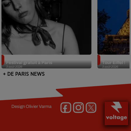
Netflix lance un immense Book
Des DJ sets au
Festival gratuit à Paris
Tour Eiffel !
3 août 2026
3 août 2026
+ DE PARIS NEWS
Design
Olivier Varma