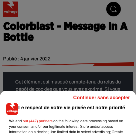
Addictive Radio
Colorblast - Message In A
Bottle
Publié : 4 janvier 2022
Cet élément est masqué compte-tenu du refus du
dépôt de cookies que vous avez exprimé. Si vous
Continuer sans accepter
souhaitez l'afficher, merci de nous donner votre accord
en cliquant sur le bouton ci-dessous.
Le respect de votre vie privée est notre priorité
Afficher l'élément
We and
our (447) partners
do the following data processing based on
your consent and/or our legitimate interest: Store and/or access
information on a device; Use limited data to select advertising; Create