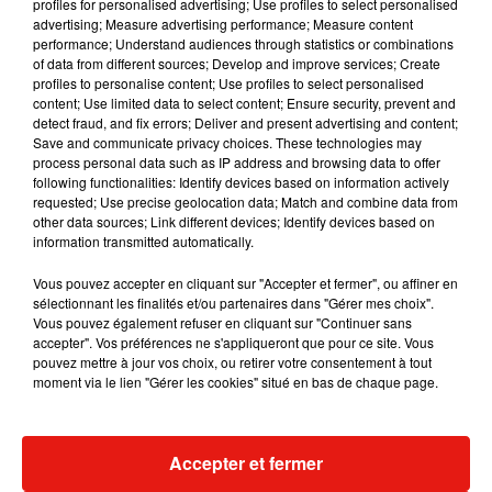
profiles for personalised advertising; Use profiles to select personalised
Musique
advertising; Measure advertising performance; Measure content
performance; Understand audiences through statistics or combinations
of data from different sources; Develop and improve services; Create
profiles to personalise content; Use profiles to select personalised
content; Use limited data to select content; Ensure security, prevent and
detect fraud, and fix errors; Deliver and present advertising and content;
Save and communicate privacy choices. These technologies may
process personal data such as IP address and browsing data to offer
following functionalities: Identify devices based on information actively
requested; Use precise geolocation data; Match and combine data from
other data sources; Link different devices; Identify devices based on
information transmitted automatically.
Vous pouvez accepter en cliquant sur "Accepter et fermer", ou affiner en
sélectionnant les finalités et/ou partenaires dans "Gérer mes choix".
Vous pouvez également refuser en cliquant sur "Continuer sans
accepter". Vos préférences ne s'appliqueront que pour ce site. Vous
pouvez mettre à jour vos choix, ou retirer votre consentement à tout
RÜFÜS DU SOL annonce un nouvel
Angèle et Amé
moment via le lien "Gérer les cookies" situé en bas de chaque page.
album après sa tournée mondiale
collaboration
7 août 2026
7 août 2026
+ DE MUSIQUE
Accepter et fermer