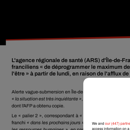
L'agence régionale de santé (ARS) d'Île-de-F
franciliens « de déprogrammer le maximum des 
l'être » à partir de lundi, en raison de l'afflux 
Alerte vague-submersion en Île-de-France : avec
4.044 pa
« la situation est très inquiétante »
, souligne l'ARS
dans un
dont l'AFP a obtenu copie.
Le « palier 2 », correspondant à
« 50% de lits de soins 
franchi
« dans les prochains jours »
. Pour ne rien arrange
We and
our (447) partn
access information on a 
les ressources humaines »
, en particulier les infirmières