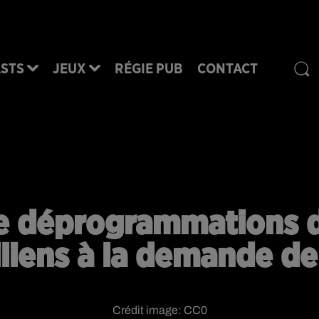
STS
JEUX
RÉGIE PUB
CONTACT
e déprogrammations d
iliens à la demande de
Crédit image:
CC0