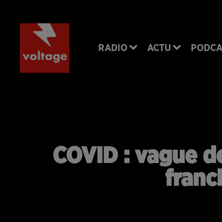
RADIO
ACTU
PODCA
COVID : vague d
franc