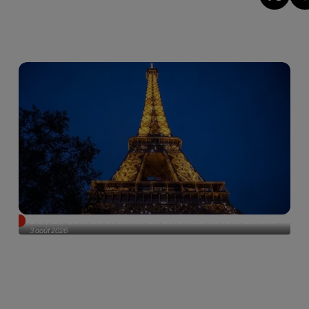
Des DJ sets au coucher du soleil sur la Tour Eiffel !
3 août 2026