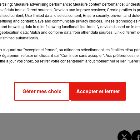
vertising; Measure advertising performance; Measure content performance; Unders
ximum des activités chirurgicales et médicales (y comp
ns of data from different sources; Develop and improve services; Create profiles to 
vent l'être »
, en préservant
« pour l'instant »
certaines spéciali
alised content; Use limited data to select content; Ensure security, prevent and detect
ertising and content; Save and communicate privacy choices. These technologies
ue
, la
pédiatrie
et la
néphrologie
.
and browsing data to offer following functionalities: Identify devices based on infor
eolocation data; Match and combine data from other data sources; Link different de
personnels et ouvrir de nouveaux lits pour accueillir de nouve
nsmitted automatically.
 fin janvier/début février »
selon les prévisions de l'Institut Paste
ncore plusieurs semaines »
. Les Hôpitaux de Paris (AP-HP) avai
cliquant sur "Accepter et fermer", ou affiner en sélectionnant les finalités et/ou pa
 également refuser en cliquant sur "Continuer sans accepter". Vos préférences ne 
ter l'activité programmée de la semaine prochaine aux prises
tre à jour vos choix, ou retirer votre consentement à tout moment via le lien "Gérer 
 avec le maintien dans la mesure du possible des activités
 tensions extrêmement fortes »
, comme en attestent les
« lits
appels au Samu
« considérablement plus élevé que d'habitude »
Gérer mes choix
Accepter et fermer
ices d'urgence régulièrement au-dessus de 100 le matin »
.