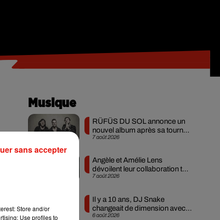
Musique
RÜFÜS DU SOL annonce un
nouvel album après sa tournée
7 août 2026
mondiale
uer sans accepter
es,
Angèle et Amélie Lens
, et
dévoilent leur collaboration tant
7 août 2026
attendue
tre
Il y a 10 ans, DJ Snake
sur
erest: Store and/or
changeait de dimension avec
6 août 2026
tising; Use profiles to
son premier...
ont