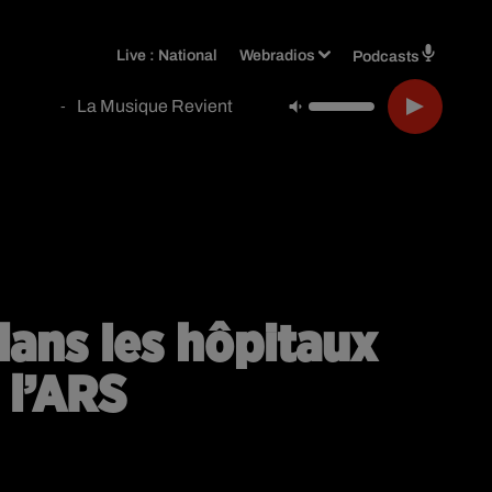
Live :
National
Webradios
Podcasts
La Musique Revient
-
ans les hôpitaux
 l’ARS