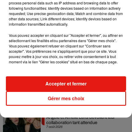
grand concert de fanfares, le plus important d’Europe, et un
process personal data such as IP address and browsing data to offer
feu d’artifice ! Et bien entendu, tout est gratuit.
following functionalities: Identify devices based on information actively
requested; Use precise geolocation data; Match and combine data from
other data sources; Link different devices; Identify devices based on
information transmitted automatically.
Voltage vous souhaite de passer un agréable week-end !
Vous pouvez accepter en cliquant sur "Accepter et fermer", ou affiner en
sélectionnant les finalités et/ou partenaires dans "Gérer mes choix".
Vous pouvez également refuser en cliquant sur "Continuer sans
accepter". Vos préférences ne s'appliqueront que pour ce site. Vous
Musique
pouvez mettre à jour vos choix, ou retirer votre consentement à tout
moment via le lien "Gérer les cookies" situé en bas de chaque page.
RÜFÜS DU SOL annonce un nouvel
Accepter et fermer
album après sa tournée mondiale
7 août 2026
Gérer mes choix
Angèle et Amélie Lens dévoilent leur
collaboration tant attendue
7 août 2026