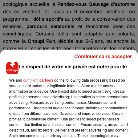
zoologique accueille le
Rendez-vous Sauvage d’automne
dès ce vendredi et jusqu’au 6 novembre prochain. Au
programme :
défis sportifs
au profit de la conservation des
espèces,
parcours sensoriels
et rencontres avec des
scientifiques. Certains défis sont adaptés aux enfants,
comme la
Choupi Run
, dédiée aux 2-5 ans, ou encore la
Crazy Run, pour les 6-10 ans. Concrètement, les enfants
Continuer sans accepter
visitent le parc le temps d’une après-midi pour sauver les
rhinocéros. N’hésitez pas à
réserver vos places
sur la
Le respect de votre vie privée est notre priorité
billetterie !
We and
our (447) partners
do the following data processing based on
Le Jubilé Impérial de Rueil-Malmaison
your consent and/or our legitimate interest: Store and/or access
information on a device; Use limited data to select advertising; Create
On termine cet agenda avec un événement qui va ravir les
profiles for personalised advertising; Use profiles to select personalised
passionnés d’histoire ! Rueil-Malmaison accueille, depuis
advertising; Measure advertising performance; Measure content
performance; Understand audiences through statistics or combinations
lundi dernier, le
Jubilé Impérial
. Jusqu’à dimanche, de
of data from different sources; Develop and improve services; Create
nombreuses animations se dérouleront dans la ville, comme
profiles to personalise content; Use profiles to select personalised
de grandes
reconstitutions
, des
spectacles
ou encore des
content; Use limited data to select content; Ensure security, prevent and
detect fraud, and fix errors; Deliver and present advertising and content;
manoeuvres militaires
. La commune prévoit également un
Save and communicate privacy choices. These technologies may