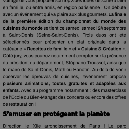
Voltage de vous proposer son top 3 des idées de sortie à faire
en famille, ou entre amis, en région parisienne ! On débute
avec un événement qui va plaire aux plus gourmets.
La finale
de la première édition du championnat du monde des
cuisines du monde
se tient ce samedi samedi 24 septembre
à Saint-Denis (Seine-Saint-Denis). Trois duos ont été
sélectionnés pour présenter un plat originale dans la
catégorie
« Recettes de famille » et « Cuisine & Création »
.
Côté jury, vous pourrez notamment compter sur la présence
du président du département, Stéphane Troussel, ainsi que
le maire de Saint-Denis, Mathieu Hanotin. Au-delà de venir
observer les épreuves de cuisines, l’événement propose
plusieurs animations, toutes gratuites et adaptées aux
enfants
. Avec au programme notamment : des masterclass
de l’École du Bien-Manger, des concerts ou encore des offres
de restauration !
S’amuser en protégeant la planète
Direction le XIIe arrondissement de Paris ! Le parc