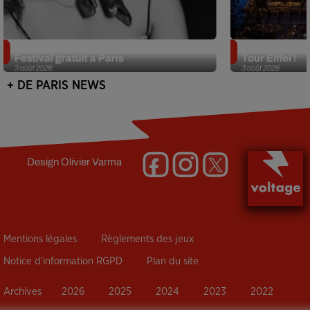
Netflix lance un immense Book
Des DJ sets au
Festival gratuit à Paris
Tour Eiffel !
3 août 2026
3 août 2026
+ DE PARIS NEWS
Design
Olivier Varma
Mentions légales
Règlements des jeux
Notice d’information RGPD
Plan du site
Archives
2026
2025
2024
2023
2022