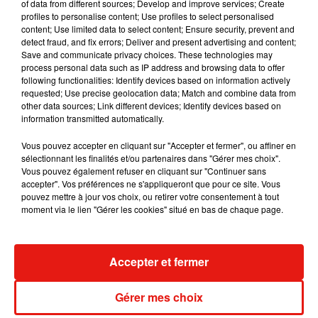
of data from different sources; Develop and improve services; Create
extorquer des identifiants et code d'accès...).
profiles to personalise content; Use profiles to select personalised
content; Use limited data to select content; Ensure security, prevent and
Selon l'entourage du ministre de la Santé François Braun,
detect fraud, and fix errors; Deliver and present advertising and content;
Save and communicate privacy choices. These technologies may
l'hopital
« est pleinement mobilisé pour informer
process personal data such as IP address and browsing data to offer
individuellement les patients ainsi que les membres de son
following functionalities: Identify devices based on information actively
personnel concerné »
.
« L’établissement veille également à
requested; Use precise geolocation data; Match and combine data from
other data sources; Link different devices; Identify devices based on
ce qu’ils fassent preuve de la plus grande vigilance face
information transmitted automatically.
aux tentatives d’escroquerie
qui pourraient intervenir dans
les prochains mois »
, a-t-on ajouté de même source. Dans
Vous pouvez accepter en cliquant sur "Accepter et fermer", ou affiner en
son communiqué de presse, l'hôpital de Corbeil-Essonnes a
sélectionnant les finalités et/ou partenaires dans "Gérer mes choix".
Vous pouvez également refuser en cliquant sur "Continuer sans
rappelé les principales mesures de sécurité à suivre. En cas
accepter". Vos préférences ne s'appliqueront que pour ce site. Vous
de réception d'un email, SMS, ou appel téléphonique
pouvez mettre à jour vos choix, ou retirer votre consentement à tout
demandant telle ou telle action, il faut
«
vérifier que
moment via le lien "Gérer les cookies" situé en bas de chaque page.
l’expéditeur est bien légitime
et en lien avec le sujet »
et
« ne
jamais fournir d’informations confidentielles (bancaires,
mots de passe…) »
.
Accepter et fermer
Il faut
« être vigilant si le ton du message est pressant, qu’il
Gérer mes choix
vous pousse à l’action, d’autant plus si vous n’attendiez pas
ce message »
, a également indiqué l’hôpital. Celui-ci