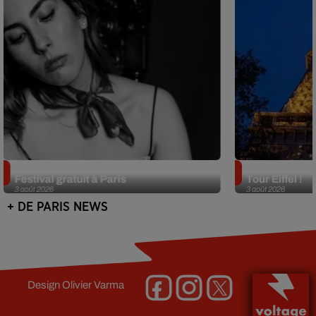
Netflix lance un immense Book
Des DJ sets au
Festival gratuit à Paris
Tour Eiffel !
3 août 2026
3 août 2026
+ DE PARIS NEWS
Design
Olivier Varma