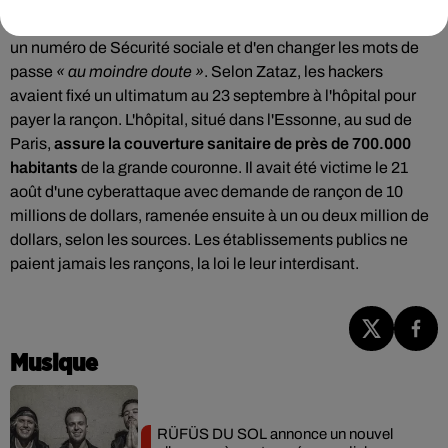
recommande aussi de
« vérifier les comptes associés »
à
un numéro de Sécurité sociale et d'en changer les mots de
passe
« au moindre doute »
. Selon Zataz, les hackers
avaient fixé un ultimatum au 23 septembre à l'hôpital pour
payer la rançon. L'hôpital, situé dans l'Essonne, au sud de
Paris,
assure la couverture sanitaire de près de 700.000
habitants
de la grande couronne. Il avait été victime le 21
août d'une cyberattaque avec demande de rançon de 10
millions de dollars, ramenée ensuite à un ou deux million de
dollars, selon les sources. Les établissements publics ne
paient jamais les rançons, la loi le leur interdisant.
Musique
RÜFÜS DU SOL annonce un nouvel