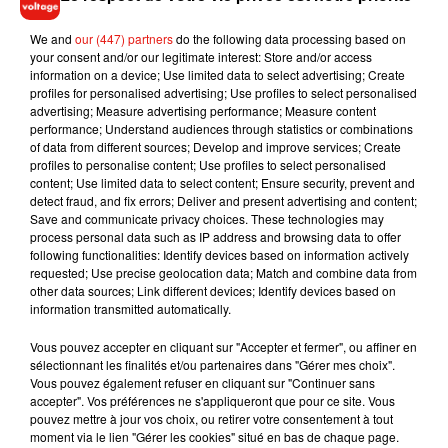
désormais diplômé d’un « Global Executive Master In
Management » à HEC, grande école de commerce. D’une
We and
our (447) partners
do the following data processing based on
durée de deux ans, ce diplôme « s’adresse à des dirigeants
your consent and/or our legitimate interest: Store and/or access
information on a device; Use limited data to select advertising; Create
ou des managers qui ont ou qui souhaitent se préparer à un
profiles for personalised advertising; Use profiles to select personalised
rôle de décideur stratégique au sein de leur entreprise ».
advertising; Measure advertising performance; Measure content
performance; Understand audiences through statistics or combinations
of data from different sources; Develop and improve services; Create
profiles to personalise content; Use profiles to select personalised
content; Use limited data to select content; Ensure security, prevent and
Musique
detect fraud, and fix errors; Deliver and present advertising and content;
Save and communicate privacy choices. These technologies may
process personal data such as IP address and browsing data to offer
following functionalities: Identify devices based on information actively
RÜFÜS DU SOL annonce un nouvel
requested; Use precise geolocation data; Match and combine data from
album après sa tournée mondiale
other data sources; Link different devices; Identify devices based on
7 août 2026
information transmitted automatically.
Vous pouvez accepter en cliquant sur "Accepter et fermer", ou affiner en
sélectionnant les finalités et/ou partenaires dans "Gérer mes choix".
Vous pouvez également refuser en cliquant sur "Continuer sans
accepter". Vos préférences ne s'appliqueront que pour ce site. Vous
Angèle et Amélie Lens dévoilent leur
pouvez mettre à jour vos choix, ou retirer votre consentement à tout
collaboration tant attendue
moment via le lien "Gérer les cookies" situé en bas de chaque page.
7 août 2026