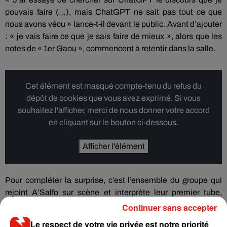
pouvais faire (…), mais ChatGPT ne sait pas tout ce que
nous avons vécu » lance-t-il devant le public. Avant d’ajouter
: « je vais faire ce que je sais faire de mieux », alors que les
notes de « 1er Gaou », commencent à retentir dans la salle.
Cet élément est masqué compte-tenu du refus du
dépôt de cookies que vous avez exprimé. Si vous
souhaitez l'afficher, merci de nous donner votre accord
en cliquant sur le bouton ci-dessous.
Afficher l'élément
Pour compléter la surprise, c’est l’ensemble du groupe qui
rejoint A’Salfo sur scène et interprète leur premier tube,
publié en 1999, avant d’enchaîner avec « Magic In The Air »,
Continuer sans accepter
single qui a marqué l’été 2014. A’Salfo est quant à lui
Le respect de votre vie privée est notre priorité