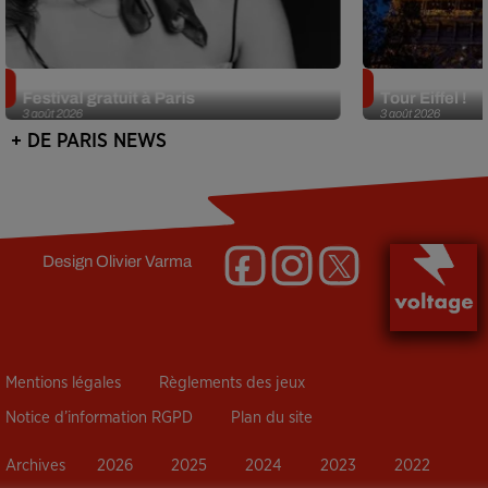
Netflix lance un immense Book
Des DJ sets au
Festival gratuit à Paris
Tour Eiffel !
3 août 2026
3 août 2026
+ DE PARIS NEWS
Design
Olivier Varma
Mentions légales
Règlements des jeux
Notice d’information RGPD
Plan du site
Archives
2026
2025
2024
2023
2022