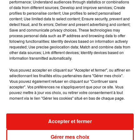
performance; Understand audiences through statistics or combinations
of data from different sources; Develop and improve services; Create
RÜFÜS DU SOL annonce un nouvel
profiles to personalise content; Use profiles to select personalised
album après sa tournée mondiale
7 août 2026
content; Use limited data to select content; Ensure security, prevent and
detect fraud, and fix errors; Deliver and present advertising and content;
Save and communicate privacy choices. These technologies may
process personal data such as IP address and browsing data to offer
following functionalities: Identify devices based on information actively
requested; Use precise geolocation data; Match and combine data from
Angèle et Amélie Lens dévoilent leur
other data sources; Link different devices; Identify devices based on
collaboration tant attendue
information transmitted automatically.
7 août 2026
Vous pouvez accepter en cliquant sur "Accepter et fermer", ou affiner en
sélectionnant les finalités et/ou partenaires dans "Gérer mes choix".
Vous pouvez également refuser en cliquant sur "Continuer sans
accepter". Vos préférences ne s'appliqueront que pour ce site. Vous
Il y a 10 ans, DJ Snake changeait de
pouvez mettre à jour vos choix, ou retirer votre consentement à tout
dimension avec son premier...
moment via le lien "Gérer les cookies" situé en bas de chaque page.
6 août 2026
Accepter et fermer
Fred again.. et Latin Mafia dévoilent enfin
Gérer mes choix
leur mixtape créée en...