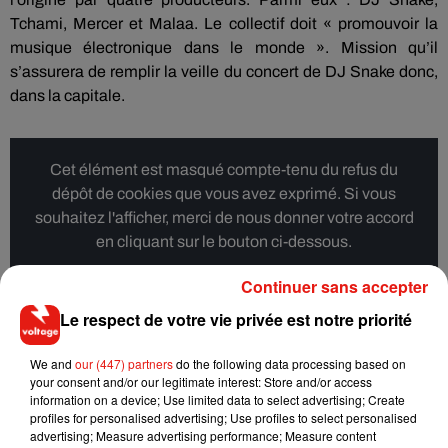
Tchami, Mercer et Malaa. Le collectif doit « promouvoir la
musique électronique dans le monde ». Mission qu’il
s’assurera de remplir la veille du concert de DJ Snake donc,
dans la capitale.
Cet élément est masqué compte-tenu du refus du
dépôt de cookies que vous avez exprimé. Si vous
souhaitez l'afficher, merci de nous donner votre accord
en cliquant sur le bouton ci-dessous.
Continuer sans accepter
Afficher l'élément
Le respect de votre vie privée est notre priorité
We and
our (447) partners
do the following data processing based on
your consent and/or our legitimate interest: Store and/or access
Musique
information on a device; Use limited data to select advertising; Create
profiles for personalised advertising; Use profiles to select personalised
advertising; Measure advertising performance; Measure content