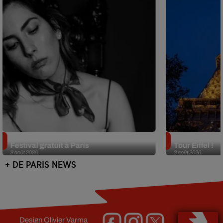
Netflix lance un immense Book
Des DJ sets au
Festival gratuit à Paris
Tour Eiffel !
3 août 2026
3 août 2026
+ DE PARIS NEWS
Design
Olivier Varma