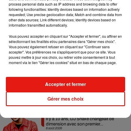
gynécologies ont édicté une
« charte de la consultation »
,
process personal data such as IP address and browsing data to offer
qui rappelle notamment que
« l'accord oral de la femme est
following functionalities: Identify devices based on information actively
requested; Use precise geolocation data; Match and combine data from
recueilli avant tout examen clinique »
et que l'acte
« doit
other data sources; Link different devices; Identify devices based on
pouvoir être interrompu dès que la patiente en manifeste la
information transmitted automatically.
volonté »
.
Vous pouvez accepter en cliquant sur "Accepter et fermer", ou affiner en
sélectionnant les finalités et/ou partenaires dans "Gérer mes choix".
Vous pouvez également refuser en cliquant sur "Continuer sans
accepter". Vos préférences ne s'appliqueront que pour ce site. Vous
pouvez mettre à jour vos choix, ou retirer votre consentement à tout
Musique
moment via le lien "Gérer les cookies" situé en bas de chaque page.
Angèle et Amélie Lens dévoilent leur
Accepter et fermer
collaboration tant attendue
7 août 2026
Gérer mes choix
Il y a 10 ans, DJ Snake changeait de
dimension avec son premier...
6 août 2026