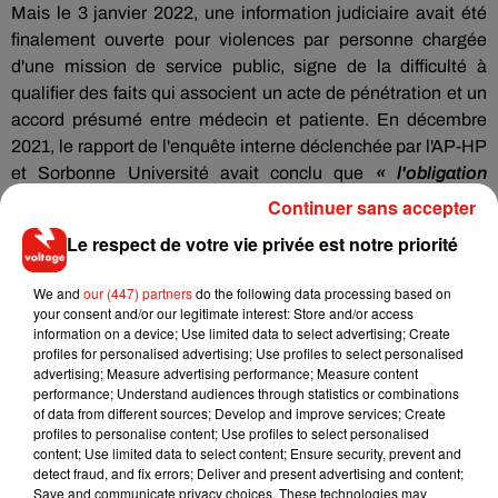
Mais le 3 janvier 2022, une information judiciaire avait été
finalement ouverte pour violences par personne chargée
d'une mission de service public, signe de la difficulté à
qualifier des faits qui associent un acte de pénétration et un
accord présumé entre médecin et patiente. En décembre
2021, le rapport de l'enquête interne déclenchée par l'AP-HP
et Sorbonne Université avait conclu que
« l'obligation
d'information de ces patientes, le soulagement de leur
Continuer sans accepter
douleur, le respect de leurs volontés n'(avaient) pas été
Le respect de votre vie privée est notre priorité
respectés »
. Ce document ajoutait toutefois que
« la
commission (d'enquête) ne retient aucune connotation
We and
our (447) partners
do the following data processing based on
sexuelle alors que certains manquements ont été relevés
your consent and/or our legitimate interest: Store and/or access
dans le recueil du consentement à certains gestes »
information on a device; Use limited data to select advertising; Create
.
profiles for personalised advertising; Use profiles to select personalised
La commission avait estimé en outre que la situation était
advertising; Measure advertising performance; Measure content
performance; Understand audiences through statistics or combinations
« le fruit de dysfonctionnements individuels mais aussi
of data from different sources; Develop and improve services; Create
collectifs et systémiques »
. Emile Daraï n'est plus chef de
profiles to personalise content; Use profiles to select personalised
service à l'hôpital Tenon mais continue d'y exercer. Dans la
content; Use limited data to select content; Ensure security, prevent and
detect fraud, and fix errors; Deliver and present advertising and content;
foulée de l'affaire Daraï, les sociétés savantes de
Save and communicate privacy choices. These technologies may