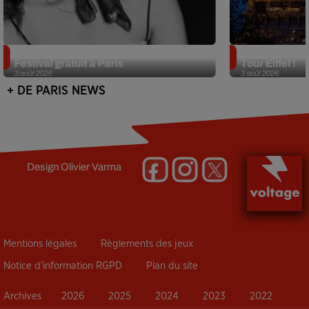
Netflix lance un immense Book
Des DJ sets au
Festival gratuit à Paris
Tour Eiffel !
3 août 2026
3 août 2026
+ DE PARIS NEWS
Design
Olivier Varma
Mentions légales
Règlements des jeux
Notice d’information RGPD
Plan du site
Archives
2026
2025
2024
2023
2022