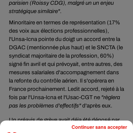
parisien (Roissy CDG), malgré un un enjeu
stratégique similaire"
.
Minoritaire en termes de représentation (17%
des voix aux élections professionnelles),
l'Unsa-Icna pointe du doigt un accord entre la
DGAC (mentionnée plus haut) et le SNCTA (le
syndicat majoritaire de la profession, 60%)
signé fin avril et qui prévoyait, entre autres, des
mesures salariales d'accompagnement dans
la refonte du contrôle aérien. Il s'opérera en
France prochainement. L
edit accord, rejeté à la
fois par l'Unsa-Icna et l'Usac-CGT ne
"règlera
pas les problèmes d'effectifs"
d'après eux.
Un préavis de grève avait déja été déposé par
Continuer sans accepter
ce même syndicat le week-end du 25 et 26