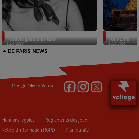
Netflix lance un immense Book
Des DJ sets au
Festival gratuit à Paris
Tour Eiffel !
3 août 2026
3 août 2026
+ DE PARIS NEWS
Design
Olivier Varma
Mentions légales
Règlements des jeux
Notice d’information RGPD
Plan du site