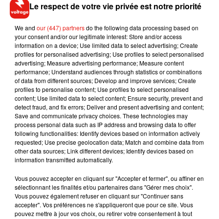
Le respect de votre vie privée est notre priorité
mai, causant l'annulation de 70% des vols à
Orly. Ce nouvel épisode de perturbations arrive
We and
our (447) partners
do the following data processing based on
lui aussi en plein week-end, mauvaise nouvelle
your consent and/or our legitimate interest: Store and/or access
information on a device; Use limited data to select advertising; Create
pour les vacanciers de cette période.
profiles for personalised advertising; Use profiles to select personalised
advertising; Measure advertising performance; Measure content
performance; Understand audiences through statistics or combinations
of data from different sources; Develop and improve services; Create
profiles to personalise content; Use profiles to select personalised
content; Use limited data to select content; Ensure security, prevent and
detect fraud, and fix errors; Deliver and present advertising and content;
Musique
Save and communicate privacy choices. These technologies may
process personal data such as IP address and browsing data to offer
following functionalities: Identify devices based on information actively
requested; Use precise geolocation data; Match and combine data from
Angèle et Amélie Lens dévoilent leur
other data sources; Link different devices; Identify devices based on
collaboration tant attendue
information transmitted automatically.
7 août 2026
Vous pouvez accepter en cliquant sur "Accepter et fermer", ou affiner en
sélectionnant les finalités et/ou partenaires dans "Gérer mes choix".
Vous pouvez également refuser en cliquant sur "Continuer sans
accepter". Vos préférences ne s'appliqueront que pour ce site. Vous
pouvez mettre à jour vos choix, ou retirer votre consentement à tout
Il y a 10 ans, DJ Snake changeait de