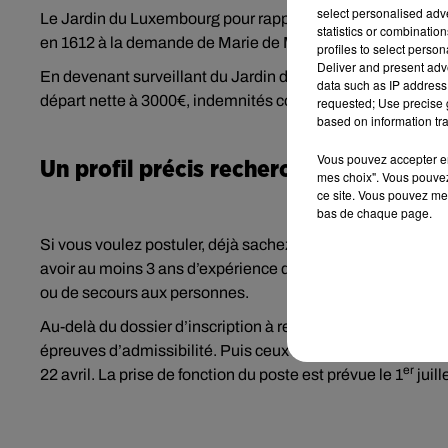
select personalised ad
Le Jardin du Luxembourg pour rappel est un jardin ouvert a
statistics or combinatio
en 1612 à la demande de Marie de Médicis pour accompagn
profiles to select person
Deliver and present adv
En devenant surveillant du Jardin du Luxembourg, vous de
data such as IP address 
départ nette à 3000€, indemnités comprises.
requested; Use precise g
based on information tra
Vous pouvez accepter en 
Un profil précis recherché
mes choix". Vous pouvez
ce site. Vous pouvez met
bas de chaque page.
Si vous voulez postuler, déjà sachez que les inscriptions s
avoir au moins 3 ans d’expérience dans l’armée, comme sa
ou de secours aux personnes.
Au-delà du dossier d’inscription à remplir, il y aura ensuite
épreuves d’admissibilité. Puis ceux qui seront encore en 
er
22 avril. La prise de fonction du poste est prévue le 1
juill