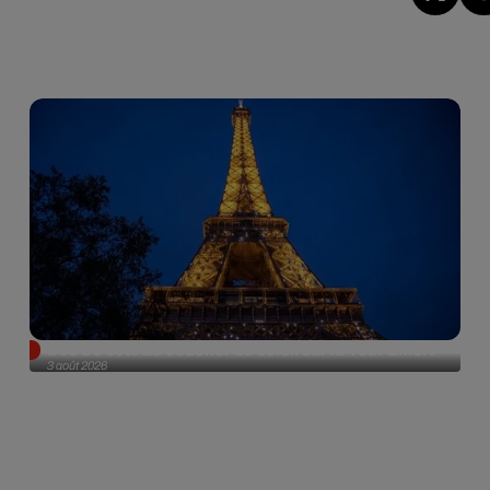
Des DJ sets au coucher du soleil sur la Tour Eiffel !
3 août 2026