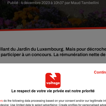
Publié : 4 décembre 2023 à 10h37 par Maud Tambellini
illant du Jardin du Luxembourg. Mais pour décroch
uis participer à un concours. La rémunération nette de
Contin
Dis comme ça, ça parait tout simple. Mais en réalité le process
ue.
accueil du public, notamment de nombreux touristes étrangers, l
Le respect de votre vie privée est notre priorité
 et leur porter assistance en cas de malaise physique.
ers
do the following data processing based on your consent and/or our legitimate int
ne.
device; Use limited data to select advertising; Create profiles for personalised adver