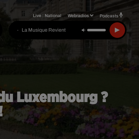
Live :
National
Webradios
Podcasts
La Musique Revient
-
n du Luxembourg ?
!