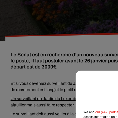
Le Sénat est en recherche d’un nouveau surve
le poste, il faut postuler avant le 26 janvier p
départ est de 3000€.
Et si vous deveniez surveillant du Jardin du Luxembourg ? 
de recrutement est long et le profil recherché bien spécifiq
Un surveillant du Jardin du Luxembourg
a pour mission l’
aiguiller mais aussi faire respecter le règlement du Jardin
We and
our (447) partn
Le surveillant doit aussi veiller à la conservation du domai
access information on a 