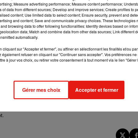
vertising; Measure advertising performance; Measure content performance; Unders
ème
u public dans le 6
arrondissement de la capitale. Il a été créé
ns of data from different sources; Develop and improve services; Create profiles to 
er le palais du Luxembourg ; palais où siège désormais le Sén
alised content; Use limited data to select content; Ensure security, prevent and detect
ertising and content; Save and communicate privacy choices. These technologies
viendrez ainsi fonctionnaire d’Etat avec une rémunération de
and browsing data to offer following functionalities: Identify devices based on infor
eolocation data; Match and combine data from other data sources; Link different de
nsmitted automatically.
cliquant sur "Accepter et fermer", ou affiner en sélectionnant les finalités et/ou pa
 également refuser en cliquant sur "Continuer sans accepter". Vos préférences ne 
tre à jour vos choix, ou retirer votre consentement à tout moment via le lien "Gérer 
e clôtureront le vendredi 26 janvier 2024. Les candidats doivent
peur-pompier ou dans des fonctions de surveillance, de sécurit
Gérer mes choix
Accepter et fermer
 un concours le jeudi 29 février 2024. Il s’agit seulement des
lice auront des épreuves d’admission dans les semaines des 15 e
et.