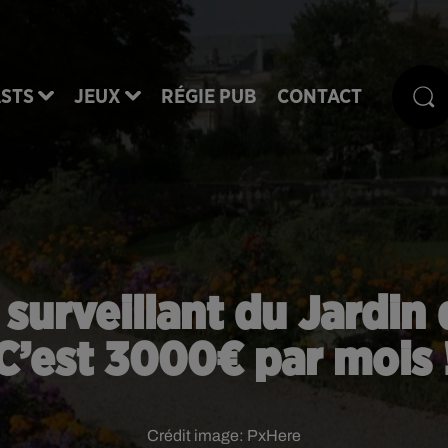
STS
JEUX
RÉGIE PUB
CONTACT
 surveillant du Jardi
C’est 3000€ par mois 
Crédit image:
PxHere