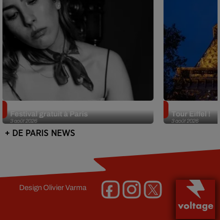
Netflix lance un immense Book
Des DJ sets au
Festival gratuit à Paris
Tour Eiffel !
3 août 2026
3 août 2026
+ DE PARIS NEWS
Design
Olivier Varma