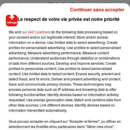
reconnait que « c’est difficile d’expliquer à mes enfants qu’on
Continuer sans accepter
ne dispose plus des mêmes revenus. D’autant qu’ils
Le respect de votre vie privée est notre priorité
souffrent déjà de l’absence de leur père, c’est la double
peine. Mais le plus dur c’est de se sentir isolée. Avoir donc un
We and
our (447) partners
do the following data processing based on
statut spécifique, c’est une forme de reconnaissance de
your consent and/or our legitimate interest: Store and/or access
notre existence ».
information on a device; Use limited data to select advertising; Create
profiles for personalised advertising; Use profiles to select personalised
Reconnaissance que l’État est prêt à faire prochainement au
advertising; Measure advertising performance; Measure content
regard d’une augmentation significative de ce modèle
performance; Understand audiences through statistics or combinations
familial, 12% des familles étaient concernées en 1990 contre
of data from different sources; Develop and improve services; Create
profiles to personalise content; Use profiles to select personalised
25% aujourd’hui (source,
INSEE
, 2020).
content; Use limited data to select content; Ensure security, prevent and
detect fraud, and fix errors; Deliver and present advertising and content;
Save and communicate privacy choices. These technologies may
process personal data such as IP address and browsing data to offer
following functionalities: Identify devices based on information actively
Musique
requested; Use precise geolocation data; Match and combine data from
other data sources; Link different devices; Identify devices based on
information transmitted automatically.
RÜFÜS DU SOL annonce un nouvel
Vous pouvez accepter en cliquant sur "Accepter et fermer", ou affiner en
album après sa tournée mondiale
sélectionnant les finalités et/ou partenaires dans "Gérer mes choix".
7 août 2026