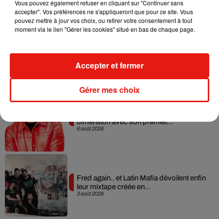
Vous pouvez également refuser en cliquant sur "Continuer sans
accepter". Vos préférences ne s'appliqueront que pour ce site. Vous
pouvez mettre à jour vos choix, ou retirer votre consentement à tout
moment via le lien "Gérer les cookies" situé en bas de chaque page.
Angèle et Amélie Lens dévoilent leur
collaboration tant attendue
Accepter et fermer
7 août 2026
Gérer mes choix
Il y a 10 ans, DJ Snake changeait de
dimension avec son premier...
6 août 2026
Fred again.. et Latin Mafia dévoilent enfin
leur mixtape créée en...
3 août 2026