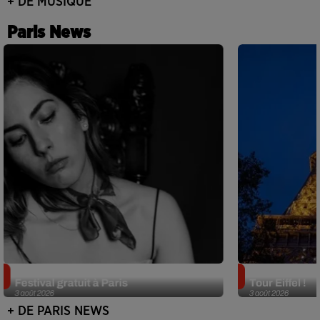
+ DE MUSIQUE
Paris News
Netflix lance un immense Book
Des DJ sets au
Festival gratuit à Paris
Tour Eiffel !
3 août 2026
3 août 2026
+ DE PARIS NEWS