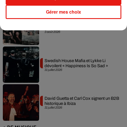
Gérer mes choix
Fred again.. et Latin Mafia dévoilent enfin
leur mixtape créée en...
3 août 2026
Swedish House Mafia et Lykke Li
dévoilent « Happiness Is So Sad »
31 juillet 2026
David Guetta et Carl Cox signent un B2B
historique à Ibiza
31 juillet 2026