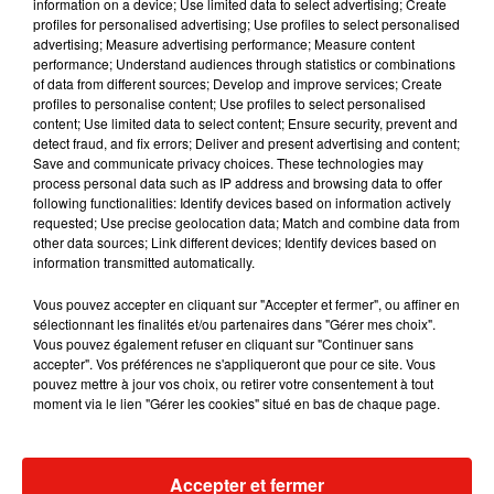
information on a device; Use limited data to select advertising; Create
profiles for personalised advertising; Use profiles to select personalised
advertising; Measure advertising performance; Measure content
Musique
performance; Understand audiences through statistics or combinations
of data from different sources; Develop and improve services; Create
profiles to personalise content; Use profiles to select personalised
content; Use limited data to select content; Ensure security, prevent and
RÜFÜS DU SOL annonce un nouvel
detect fraud, and fix errors; Deliver and present advertising and content;
album après sa tournée mondiale
Save and communicate privacy choices. These technologies may
7 août 2026
process personal data such as IP address and browsing data to offer
following functionalities: Identify devices based on information actively
requested; Use precise geolocation data; Match and combine data from
other data sources; Link different devices; Identify devices based on
information transmitted automatically.
Angèle et Amélie Lens dévoilent leur
Vous pouvez accepter en cliquant sur "Accepter et fermer", ou affiner en
collaboration tant attendue
sélectionnant les finalités et/ou partenaires dans "Gérer mes choix".
7 août 2026
Vous pouvez également refuser en cliquant sur "Continuer sans
accepter". Vos préférences ne s'appliqueront que pour ce site. Vous
pouvez mettre à jour vos choix, ou retirer votre consentement à tout
moment via le lien "Gérer les cookies" situé en bas de chaque page.
Il y a 10 ans, DJ Snake changeait de
dimension avec son premier...
6 août 2026
Accepter et fermer