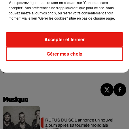
Vous pouvez également refuser en cliquant sur "Continuer sans
accepter". Vos préférences ne s'appliqueront que pour ce site. Vous
pouvez mettre à jour vos choix, ou retirer votre consentement à tout
moment via le lien "Gérer les cookies" situé en bas de chaque page.
Accepter et fermer
F1, le film
• De Joseph Kosinski • Avec Brad Pitt, Damson
Idris, Javier Bardem… • Sortie le 25 juin 2025
Gérer mes choix
13 jours 13 nuits
• De Martin Bourboulon • Avec Roschdy
Zem, Lyna Khoudri, Sidse Babett Knudsen… • Sortie le 25
juin 2025
Musique
RÜFÜS DU SOL annonce un nouvel
album après sa tournée mondiale