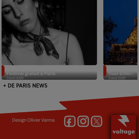
Netflix lance un immense Book
Des DJ sets au
Festival gratuit à Paris
Tour Eiffel !
3 août 2026
3 août 2026
+ DE PARIS NEWS
Design
Olivier Varma