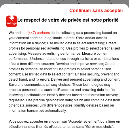
nuits
,
F1
et tous les autres films en salles sont disponibles
Continuer sans accepter
partout en France au tarif unique de 5 euros la séance à
Le respect de votre vie privée est notre priorité
l’occasion de la Fête du cinéma.
Et ça, ça ne se rate pas.
We and
our (447) partners
do the following data processing based on
your consent and/or our legitimate interest: Store and/or access
Ecouter le podcast
"Dans l'oeil d'Iris"
consacré aux
information on a device; Use limited data to select advertising; Create
sorties ciné du 25 juin, ici :
profiles for personalised advertising; Use profiles to select personalised
advertising; Measure advertising performance; Measure content
performance; Understand audiences through statistics or combinations
of data from different sources; Develop and improve services; Create
profiles to personalise content; Use profiles to select personalised
content; Use limited data to select content; Ensure security, prevent and
detect fraud, and fix errors; Deliver and present advertising and content;
Save and communicate privacy choices. These technologies may
process personal data such as IP address and browsing data to offer
following functionalities: Identify devices based on information actively
requested; Use precise geolocation data; Match and combine data from
other data sources; Link different devices; Identify devices based on
information transmitted automatically.
Vous pouvez accepter en cliquant sur "Accepter et fermer", ou affiner en
sélectionnant les finalités et/ou partenaires dans "Gérer mes choix".