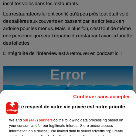
insolites volés dans les restaurants.
Les restaurateurs lui ont confié qu’à peu près tout était volé ;
des salières aux couverts en passant par les écriteaux en
ardoise pour les menus. Mais le plus fou, c’est tout de même
une personne qui serait repartie du restaurant avec la lunette
des toilettes !
L’intégralité de l’interview est à retrouver en podcast ici :
Continuer sans accepter
Le respect de votre vie privée est notre priorité
We and
our (447) partners
do the following data processing based on
your consent and/or our legitimate interest: Store and/or access
information on a device; Use limited data to select advertising; Create