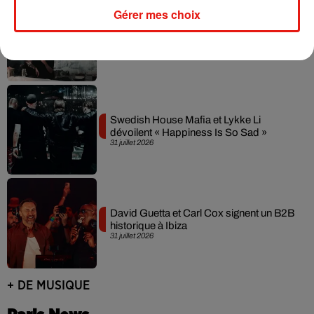
Gérer mes choix
Fred again.. et Latin Mafia dévoilent enfin
leur mixtape créée en...
3 août 2026
Swedish House Mafia et Lykke Li
dévoilent « Happiness Is So Sad »
31 juillet 2026
David Guetta et Carl Cox signent un B2B
historique à Ibiza
31 juillet 2026
+ DE MUSIQUE