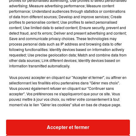
profiles for personalised advertising; Use profiles to select personalised
Musique
advertising; Measure advertising performance; Measure content
performance; Understand audiences through statistics or combinations
of data from different sources; Develop and improve services; Create
profiles to personalise content; Use profiles to select personalised
RÜFÜS DU SOL annonce un nouvel
content; Use limited data to select content; Ensure security, prevent and
album après sa tournée mondiale
detect fraud, and fix errors; Deliver and present advertising and content;
7 août 2026
Save and communicate privacy choices. These technologies may
process personal data such as IP address and browsing data to offer
following functionalities: Identify devices based on information actively
requested; Use precise geolocation data; Match and combine data from
other data sources; Link different devices; Identify devices based on
information transmitted automatically.
Angèle et Amélie Lens dévoilent leur
collaboration tant attendue
7 août 2026
Vous pouvez accepter en cliquant sur "Accepter et fermer", ou affiner en
sélectionnant les finalités et/ou partenaires dans "Gérer mes choix".
Vous pouvez également refuser en cliquant sur "Continuer sans
accepter". Vos préférences ne s'appliqueront que pour ce site. Vous
pouvez mettre à jour vos choix, ou retirer votre consentement à tout
moment via le lien "Gérer les cookies" situé en bas de chaque page.
Il y a 10 ans, DJ Snake changeait de
dimension avec son premier...
6 août 2026
Accepter et fermer