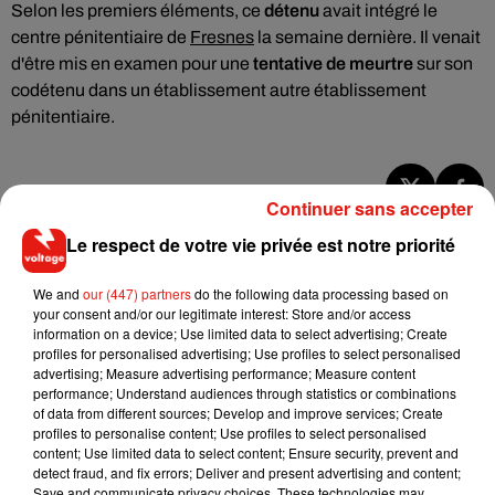
Selon les premiers éléments, ce
détenu
avait intégré le
centre pénitentiaire de
Fresnes
la semaine dernière. Il venait
d'être mis en examen pour une
tentative
de meurtre
sur son
codétenu dans un établissement autre établissement
pénitentiaire.
Continuer sans accepter
Musique
Le respect de votre vie privée est notre priorité
We and
our (447) partners
do the following data processing based on
RÜFÜS DU SOL annonce un nouvel
your consent and/or our legitimate interest: Store and/or access
album après sa tournée mondiale
information on a device; Use limited data to select advertising; Create
7 août 2026
profiles for personalised advertising; Use profiles to select personalised
advertising; Measure advertising performance; Measure content
performance; Understand audiences through statistics or combinations
of data from different sources; Develop and improve services; Create
profiles to personalise content; Use profiles to select personalised
content; Use limited data to select content; Ensure security, prevent and
Angèle et Amélie Lens dévoilent leur
detect fraud, and fix errors; Deliver and present advertising and content;
collaboration tant attendue
7 août 2026
Save and communicate privacy choices. These technologies may