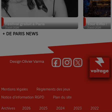
Netflix lance un immense Book
Des DJ sets au
Festival gratuit à Paris
Tour Eiffel !
3 août 2026
3 août 2026
+ DE PARIS NEWS
Design
Olivier Varma
Mentions légales
Règlements des jeux
Notice d’information RGPD
Plan du site
Archives
2026
2025
2024
2023
2022