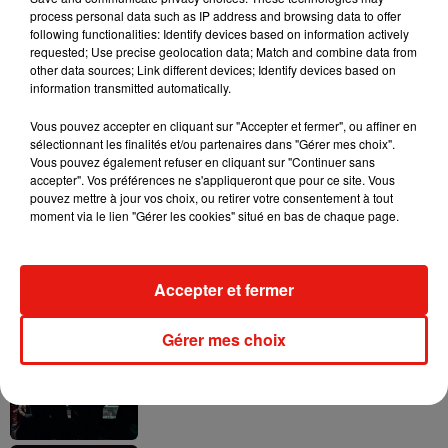
process personal data such as IP address and browsing data to offer
following functionalities: Identify devices based on information actively
requested; Use precise geolocation data; Match and combine data from
other data sources; Link different devices; Identify devices based on
information transmitted automatically.
Il y a 10 ans, DJ Snake changeait de
dimension avec son premier...
Vous pouvez accepter en cliquant sur "Accepter et fermer", ou affiner en
6 août 2026
sélectionnant les finalités et/ou partenaires dans "Gérer mes choix".
Vous pouvez également refuser en cliquant sur "Continuer sans
accepter". Vos préférences ne s'appliqueront que pour ce site. Vous
pouvez mettre à jour vos choix, ou retirer votre consentement à tout
moment via le lien "Gérer les cookies" situé en bas de chaque page.
Fred again.. et Latin Mafia dévoilent enfin
leur mixtape créée en...
3 août 2026
Accepter et fermer
Gérer mes choix
Swedish House Mafia et Lykke Li
dévoilent « Happiness Is So Sad »
31 juillet 2026