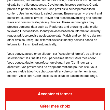
RÜFÜS DU SOL annonce un nouvel
of data from different sources; Develop and improve services; Create
album après sa tournée mondiale
profiles to personalise content; Use profiles to select personalised
7 août 2026
content; Use limited data to select content; Ensure security, prevent and
detect fraud, and fix errors; Deliver and present advertising and content;
Save and communicate privacy choices. These technologies may
process personal data such as IP address and browsing data to offer
following functionalities: Identify devices based on information actively
requested; Use precise geolocation data; Match and combine data from
Angèle et Amélie Lens dévoilent leur
other data sources; Link different devices; Identify devices based on
collaboration tant attendue
information transmitted automatically.
7 août 2026
Vous pouvez accepter en cliquant sur "Accepter et fermer", ou affiner en
sélectionnant les finalités et/ou partenaires dans "Gérer mes choix".
Vous pouvez également refuser en cliquant sur "Continuer sans
accepter". Vos préférences ne s'appliqueront que pour ce site. Vous
Il y a 10 ans, DJ Snake changeait de
pouvez mettre à jour vos choix, ou retirer votre consentement à tout
dimension avec son premier...
moment via le lien "Gérer les cookies" situé en bas de chaque page.
6 août 2026
Accepter et fermer
Fred again.. et Latin Mafia dévoilent enfin
Gérer mes choix
leur mixtape créée en...
3 août 2026