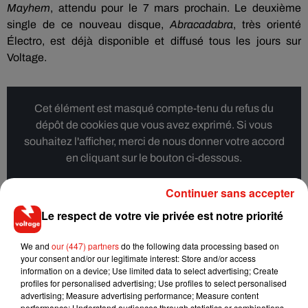
Mayhem
, attendu pour le 7 mars prochain. Le deuxième
single de ce nouveau disque,
Abracadabra
, très orienté
Électro, est déjà disponible et diffusé tous les jours sur
Voltage.
Cet élément est masqué compte-tenu du refus du
dépôt de cookies que vous avez exprimé. Si vous
souhaitez l'afficher, merci de nous donner votre accord
en cliquant sur le bouton ci-dessous.
Afficher l'élément
Continuer sans accepter
Le respect de votre vie privée est notre priorité
We and
our (447) partners
do the following data processing based on
your consent and/or our legitimate interest: Store and/or access
Musique
information on a device; Use limited data to select advertising; Create
profiles for personalised advertising; Use profiles to select personalised
advertising; Measure advertising performance; Measure content
performance; Understand audiences through statistics or combinations