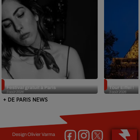
Netflix lance un immense Book
Des DJ sets au
Festival gratuit à Paris
Tour Eiffel !
3 août 2026
3 août 2026
+ DE PARIS NEWS
Design
Olivier Varma