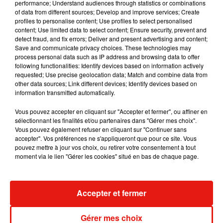
performance; Understand audiences through statistics or combinations
Cet élément est masqué compte-tenu du refus du
of data from different sources; Develop and improve services; Create
dépôt de cookies que vous avez exprimé. Si vous
profiles to personalise content; Use profiles to select personalised
souhaitez l'afficher, merci de nous donner votre accord
content; Use limited data to select content; Ensure security, prevent and
detect fraud, and fix errors; Deliver and present advertising and content;
en cliquant sur le bouton ci-dessous.
Save and communicate privacy choices. These technologies may
process personal data such as IP address and browsing data to offer
Afficher l'élément
following functionalities: Identify devices based on information actively
requested; Use precise geolocation data; Match and combine data from
other data sources; Link different devices; Identify devices based on
information transmitted automatically.
La Vallée des fous
• De Xavier Beauvois • Avec Jean-Paul
Rouve, Pierre Richard, Madeleine Beauvois • Sortie le 13
Vous pouvez accepter en cliquant sur "Accepter et fermer", ou affiner en
sélectionnant les finalités et/ou partenaires dans "Gérer mes choix".
novembre 2024
Vous pouvez également refuser en cliquant sur "Continuer sans
Gladiator II
accepter". Vos préférences ne s'appliqueront que pour ce site. Vous
• De Ridley Scott • Avec Paul Mescal, Denzel
pouvez mettre à jour vos choix, ou retirer votre consentement à tout
Washington, Pedro Pascal… • Sortie le 13 novembre 2024
moment via le lien "Gérer les cookies" situé en bas de chaque page.
Accepter et fermer
Musique
Gérer mes choix