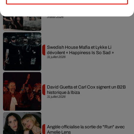
Fred again.. et Latin Mafia dévoilent enfin
leur mixtape créée en...
3 août 2026
Swedish House Mafia et Lykke Li
dévoilent « Happiness Is So Sad »
31 juillet 2026
David Guetta et Carl Cox signent un B2B
historique à Ibiza
31 juillet 2026
Angèle officialise la sortie de "Run" avec
Amelie Lens