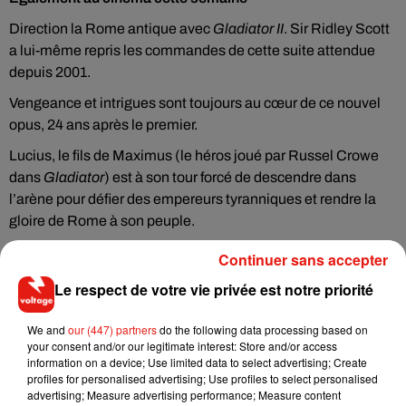
Direction la Rome antique avec
Gladiator II
. Sir Ridley Scott
a lui-même repris les commandes de cette suite attendue
depuis 2001.
Vengeance et intrigues sont toujours au cœur de ce nouvel
opus, 24 ans après le premier.
Lucius, le fils de Maximus (le héros joué par Russel Crowe
dans
Gladiator
) est à son tour forcé de descendre dans
l’arène pour défier des empereurs tyranniques et rendre la
gloire de Rome à son peuple.
Promesse de très grand spectacle, notamment grâce à une
Continuer sans accepter
scène de bataille navale d’anthologie, ce
Gladiator II
devrait
Le respect de votre vie privée est notre priorité
satisfaire les fans du premier et les amateurs du genre.
Il vaut mieux, car Ridley Scott a d’ores et déjà révélé
We and
our (447) partners
do the following data processing based on
e
your consent and/or our legitimate interest: Store and/or access
envisager un 3
volet…
information on a device; Use limited data to select advertising; Create
profiles for personalised advertising; Use profiles to select personalised
advertising; Measure advertising performance; Measure content