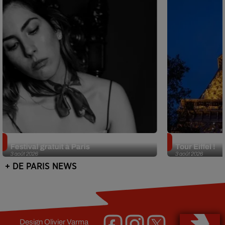
Netflix lance un immense Book
Des DJ sets au
Festival gratuit à Paris
Tour Eiffel !
3 août 2026
3 août 2026
+ DE PARIS NEWS
Design
Olivier Varma