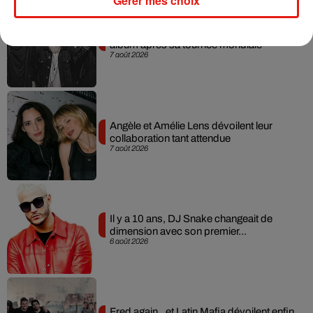
Gérer mes choix
RÜFÜS DU SOL annonce un nouvel
album après sa tournée mondiale
7 août 2026
Angèle et Amélie Lens dévoilent leur
collaboration tant attendue
7 août 2026
Il y a 10 ans, DJ Snake changeait de
dimension avec son premier...
6 août 2026
Fred again.. et Latin Mafia dévoilent enfin