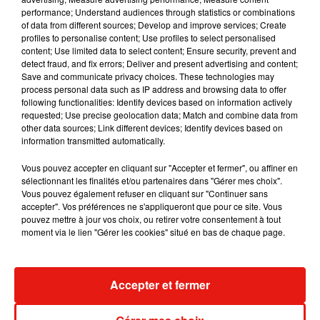
permettent d'éviter le piège :
performance; Understand audiences through statistics or combinations
of data from different sources; Develop and improve services; Create
Ne jamais cliquer sur un lien reçu par e-mail sans en
profiles to personalise content; Use profiles to select personalised
content; Use limited data to select content; Ensure security, prevent and
vérifier l'expéditeur.
detect fraud, and fix errors; Deliver and present advertising and content;
Vérifier systématiquement l'URL du site visité, et
Save and communicate privacy choices. These technologies may
privilégier les canaux officiels de l'éditeur.
process personal data such as IP address and browsing data to offer
following functionalities: Identify devices based on information actively
Ne renseigner aucune donnée personnelle sensible
requested; Use precise geolocation data; Match and combine data from
pour accéder à un simple test de jeu.
other data sources; Link different devices; Identify devices based on
Se méfier de toute urgence artificielle poussant à agir
information transmitted automatically.
vite, sans réfléchir.
Vous pouvez accepter en cliquant sur "Accepter et fermer", ou affiner en
L'attente pour GTA VI est légitime, mais elle ne doit pas faire
sélectionnant les finalités et/ou partenaires dans "Gérer mes choix".
Vous pouvez également refuser en cliquant sur "Continuer sans
baisser la garde. En cas de doute sur une offre trop belle pour
accepter". Vos préférences ne s'appliqueront que pour ce site. Vous
être vraie, un peu de patience reste, une fois encore, la
pouvez mettre à jour vos choix, ou retirer votre consentement à tout
meilleure des protections.
moment via le lien "Gérer les cookies" situé en bas de chaque page.
Accepter et fermer
Musique