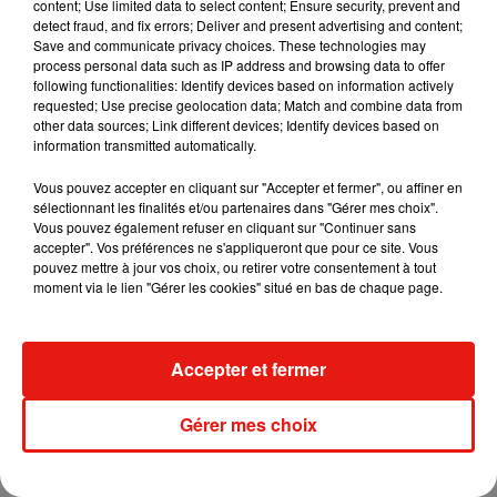
content; Use limited data to select content; Ensure security, prevent and
detect fraud, and fix errors; Deliver and present advertising and content;
exposition est véritablement faite pour eux. Comme il y a pas
Save and communicate privacy choices. These technologies may
mal d’anecdotes intéressantes à lire sur les tournages des
process personal data such as IP address and browsing data to offer
films, je dirais même, si vous avez des enfants à partir de 6-7
following functionalities: Identify devices based on information actively
requested; Use precise geolocation data; Match and combine data from
ans.
other data sources; Link different devices; Identify devices based on
La plupart des expériences interactives vont véritablement
information transmitted automatically.
les amuser. En revanche, si vous y allez seulement entre
Vous pouvez accepter en cliquant sur "Accepter et fermer", ou affiner en
adultes, ça peut vous paraître un poil enfantin.
sélectionnant les finalités et/ou partenaires dans "Gérer mes choix".
Vous pouvez également refuser en cliquant sur "Continuer sans
Pour les accros aux réseaux sociaux, et en particulier à
accepter". Vos préférences ne s'appliqueront que pour ce site. Vous
Instagram, vous pourrez faire de très, TRÈS nombreuses
pouvez mettre à jour vos choix, ou retirer votre consentement à tout
moment via le lien "Gérer les cookies" situé en bas de chaque page.
photos en situation. La chambre d’Harry Potter sous
l’escalier dans la maison de sa tante a par exemple été
recréée pour vous permettre de vous asseoir et vous prendre
Accepter et fermer
en photo.
Enfin concernant le tarif d’entrée, sachez déjà que les prix ne
Gérer mes choix
sont pas les mêmes selon les jours. En semaine, comptez 15
euros pour les enfants de 3 à 15 ans, 19 ans pour les adultes.
Le week-end coûte plus cher. Comptez 25 euros pour les