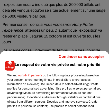
l’exposition nous a indiqué que plus de 200 000 billets ont
déjà été vendus et qu’on se situe actuellement sur une jauge
de 5000 visiteurs par jour.
Premier conseil donc, si vous voulez voir
Harry Potter
l’expérience
, attendez un peu. D’autant que l’exposition va
rester en place jusqu’au 15 octobre et est ouverte tous les
jours.
Deuxième conseil, prévoyez du temps. Il y a beaucoup de
Continuer sans accepter
choses à voir et à expérimenter sur place. De notre côté,
sans nous presser, on a passé une bonne heure et demi sur
Le respect de votre vie privée est notre priorité
place. Sachez que des sessions de visite sont prévues
certains jours jusqu’à 20h.
We and
our (447) partners
do the following data processing based on
your consent and/or our legitimate interest: Store and/or access
information on a device; Use limited data to select advertising; Create
profiles for personalised advertising; Use profiles to select personalised
Une exposition qui ravira les familles
advertising; Measure advertising performance; Measure content
performance; Understand audiences through statistics or combinations
of data from different sources; Develop and improve services; Create
profiles to personalise content; Use profiles to select personalised
Si vous avez des enfants qui sont fans de Harry Potter, cette