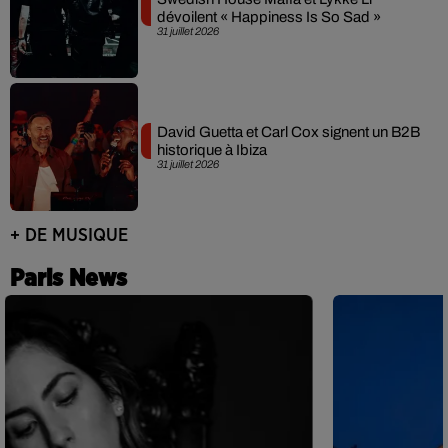
dévoilent « Happiness Is So Sad »
31 juillet 2026
David Guetta et Carl Cox signent un B2B
historique à Ibiza
31 juillet 2026
+ DE MUSIQUE
Paris News