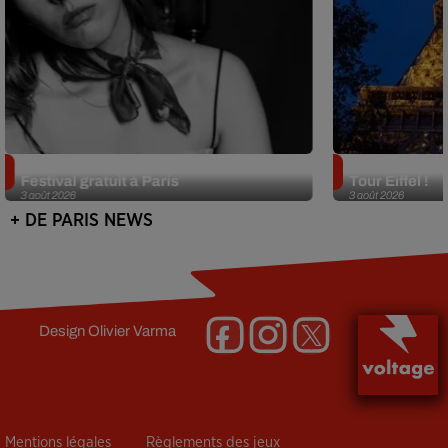
Netflix lance un immense Book
Des DJ sets au
Festival gratuit à Paris
Tour Eiffel !
3 août 2026
3 août 2026
+ DE PARIS NEWS
Design
Olivier Varma
Mentions légales
Règlements des jeux