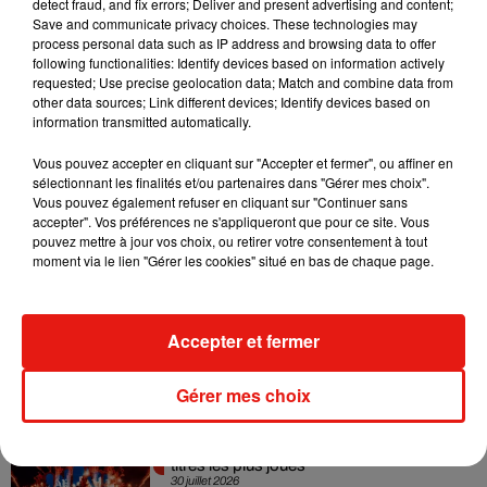
detect fraud, and fix errors; Deliver and present advertising and content;
Swedish House Mafia et Lykke Li
Save and communicate privacy choices. These technologies may
dévoilent « Happiness Is So Sad »
process personal data such as IP address and browsing data to offer
31 juillet 2026
following functionalities: Identify devices based on information actively
requested; Use precise geolocation data; Match and combine data from
other data sources; Link different devices; Identify devices based on
information transmitted automatically.
David Guetta et Carl Cox signent un B2B
Vous pouvez accepter en cliquant sur "Accepter et fermer", ou affiner en
historique à Ibiza
sélectionnant les finalités et/ou partenaires dans "Gérer mes choix".
31 juillet 2026
Vous pouvez également refuser en cliquant sur "Continuer sans
accepter". Vos préférences ne s'appliqueront que pour ce site. Vous
pouvez mettre à jour vos choix, ou retirer votre consentement à tout
moment via le lien "Gérer les cookies" situé en bas de chaque page.
Angèle officialise la sortie de "Run" avec
Amelie Lens
Accepter et fermer
31 juillet 2026
Gérer mes choix
Tomorrowland 2026 : le Top 10 des
titres les plus joués
30 juillet 2026