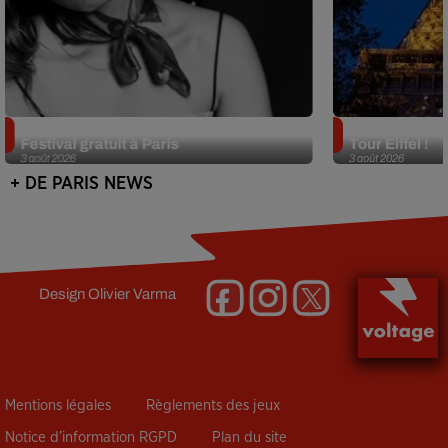
Netflix lance un immense Book
Des DJ sets au
Festival gratuit à Paris
Tour Eiffel !
3 août 2026
3 août 2026
+ DE PARIS NEWS
Design
Olivier Varma
Mentions légales
Règlements des jeux
Notice d’information RGPD
Plan du site