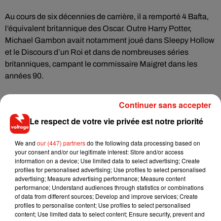
Au cours de six décennies de carrière, il a remporté 4 Bafta,
l’équivalent britannique des Oscar. Outre Harry Potter,
Michael Gambon avait notamment joué dans Sleepy Hollow
et le Discours d’un Roi et dans de nombreuses séries
britanniques, campant le commissaire Maigret dans les
années 90.
Continuer sans accepter
Le respect de votre vie privée est notre priorité
Musique
We and
our (447) partners
do the following data processing based on
your consent and/or our legitimate interest: Store and/or access
Fred again.. et Latin Mafia dévoilent enfin
information on a device; Use limited data to select advertising; Create
leur mixtape créée en...
profiles for personalised advertising; Use profiles to select personalised
3 août 2026
advertising; Measure advertising performance; Measure content
performance; Understand audiences through statistics or combinations
of data from different sources; Develop and improve services; Create
profiles to personalise content; Use profiles to select personalised
content; Use limited data to select content; Ensure security, prevent and