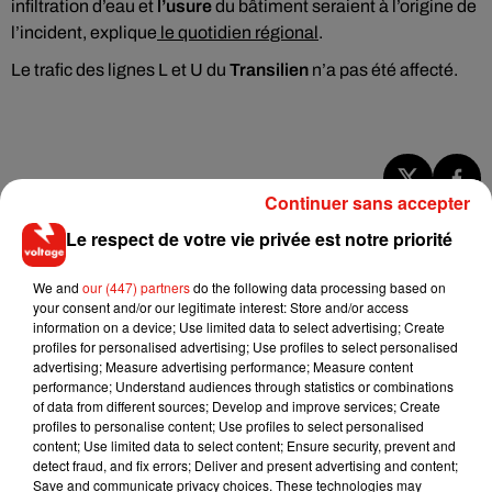
infiltration d’eau et
l’usure
du bâtiment seraient à l’origine de
l’incident, explique
le quotidien régional
.
Le trafic des lignes L et U du
Transilien
n’a pas été affecté.
Continuer sans accepter
Musique
Le respect de votre vie privée est notre priorité
We and
our (447) partners
do the following data processing based on
RÜFÜS DU SOL annonce un nouvel
your consent and/or our legitimate interest: Store and/or access
album après sa tournée mondiale
information on a device; Use limited data to select advertising; Create
7 août 2026
profiles for personalised advertising; Use profiles to select personalised
advertising; Measure advertising performance; Measure content
performance; Understand audiences through statistics or combinations
of data from different sources; Develop and improve services; Create
profiles to personalise content; Use profiles to select personalised
Angèle et Amélie Lens dévoilent leur
content; Use limited data to select content; Ensure security, prevent and
collaboration tant attendue
detect fraud, and fix errors; Deliver and present advertising and content;
7 août 2026
Save and communicate privacy choices. These technologies may