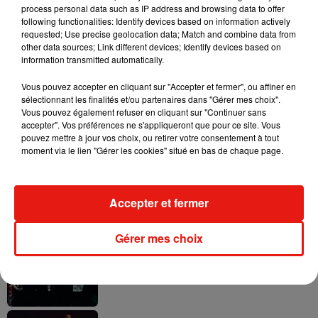
process personal data such as IP address and browsing data to offer
following functionalities: Identify devices based on information actively
requested; Use precise geolocation data; Match and combine data from
other data sources; Link different devices; Identify devices based on
information transmitted automatically.
Il y a 10 ans, DJ Snake changeait de
dimension avec son premier...
6 août 2026
Vous pouvez accepter en cliquant sur "Accepter et fermer", ou affiner en
sélectionnant les finalités et/ou partenaires dans "Gérer mes choix".
Vous pouvez également refuser en cliquant sur "Continuer sans
accepter". Vos préférences ne s'appliqueront que pour ce site. Vous
pouvez mettre à jour vos choix, ou retirer votre consentement à tout
moment via le lien "Gérer les cookies" situé en bas de chaque page.
Fred again.. et Latin Mafia dévoilent enfin
leur mixtape créée en...
3 août 2026
Accepter et fermer
Gérer mes choix
Swedish House Mafia et Lykke Li
dévoilent « Happiness Is So Sad »
31 juillet 2026