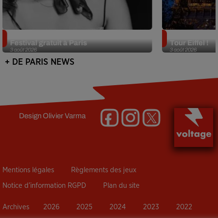
Netflix lance un immense Book
Des DJ sets au
Festival gratuit à Paris
Tour Eiffel !
3 août 2026
3 août 2026
+ DE PARIS NEWS
Design
Olivier Varma
Mentions légales
Règlements des jeux
Notice d’information RGPD
Plan du site
Archives
2026
2025
2024
2023
2022