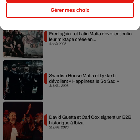
Gérer mes choix
Musique
Fred again.. et Latin Mafia dévoilent enfin
leur mixtape créée en...
3 août 2026
Swedish House Mafia et Lykke Li
dévoilent « Happiness Is So Sad »
31 juillet 2026
David Guetta et Carl Cox signent un B2B
historique à Ibiza
31 juillet 2026