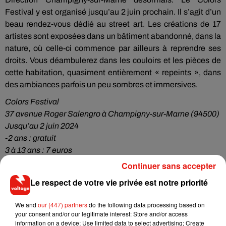
Festival y est organisé jusqu’au 2 juin prochain. Il s’agit d’un
beau rendez-vous dédié au street art. Les créations de 17
artistes sont exposées dans un bâtiment abandonné, dans la
nature, où celle-ci commence par ailleurs à reprendre ses
droits. Vous déambulerez dans les couloirs et les pièces de
cette habitation, quasiment entièrement « repeints », dans
des ambiances parfois un peu sombres et immersives.
Colors Festival
37 avenue Roger Salengro à Champigny-sur-Marne (94500)
Jusqu’au 2 juin 2024
-2 ans : gratuit
3 à 13 ans : 7 euros
Adultes : 10 euros
Continuer sans accepter
Le respect de votre vie privée est notre priorité
Une exposition gratuite sur les pas des
We and
our (447) partners
do the following data processing based on
héros vikings
your consent and/or our legitimate interest: Store and/or access
information on a device; Use limited data to select advertising; Create