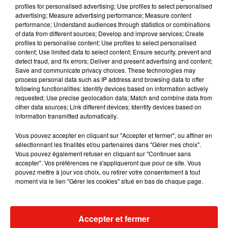
On termine avec une belle exposition gratuite dans le Val-
profiles for personalised advertising; Use profiles to select personalised
advertising; Measure advertising performance; Measure content
d’Oise ! « Héros Vikings » retrace l’histoire de ces
performance; Understand audiences through statistics or combinations
légendaires guerriers nordistes au travers de différentes
of data from different sources; Develop and improve services; Create
répliques, dont celle du bateau d’Oseberg, l’un des fameux
profiles to personalise content; Use profiles to select personalised
content; Use limited data to select content; Ensure security, prevent and
héros vikings. On retrouve aussi dans cette exposition
detect fraud, and fix errors; Deliver and present advertising and content;
d’autres nombreux objets pour apporter une explication sur
Save and communicate privacy choices. These technologies may
la vision qu’avait ce peuple de ses héros ; vision qui est mise
process personal data such as IP address and browsing data to offer
following functionalities: Identify devices based on information actively
en confrontation avec la nôtre.
requested; Use precise geolocation data; Match and combine data from
other data sources; Link different devices; Identify devices based on
Héros Vikings
information transmitted automatically.
Musée archéologique de Guiry-en-Vexin (95295)
Jusqu’au 29 décembre 2024
Vous pouvez accepter en cliquant sur "Accepter et fermer", ou affiner en
Gratuit
sélectionnant les finalités et/ou partenaires dans "Gérer mes choix".
Vous pouvez également refuser en cliquant sur "Continuer sans
accepter". Vos préférences ne s'appliqueront que pour ce site. Vous
pouvez mettre à jour vos choix, ou retirer votre consentement à tout
moment via le lien "Gérer les cookies" situé en bas de chaque page.
Voltage vous souhaite un agréable week-end !
Accepter et fermer