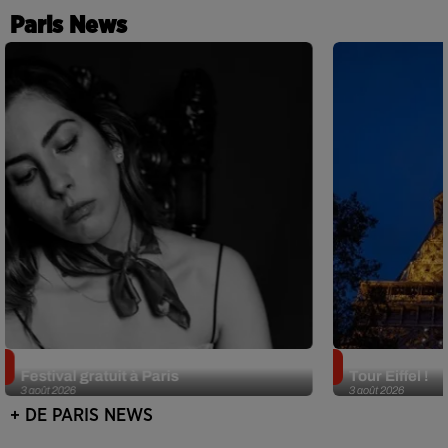
Paris News
Netflix lance un immense Book
Des DJ sets au
Festival gratuit à Paris
Tour Eiffel !
3 août 2026
3 août 2026
+ DE PARIS NEWS