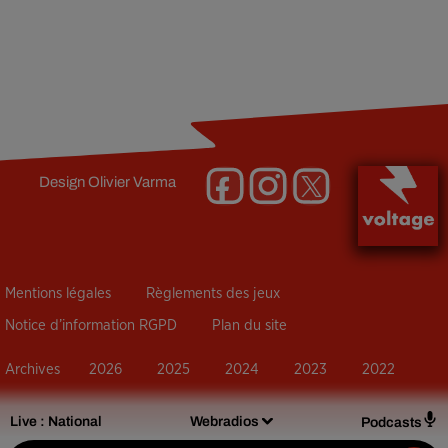
Design
Olivier Varma
Mentions légales
Règlements des jeux
Notice d’information RGPD
Plan du site
Archives
2026
2025
2024
2023
2022
Live :
National
Webradios
Podcasts