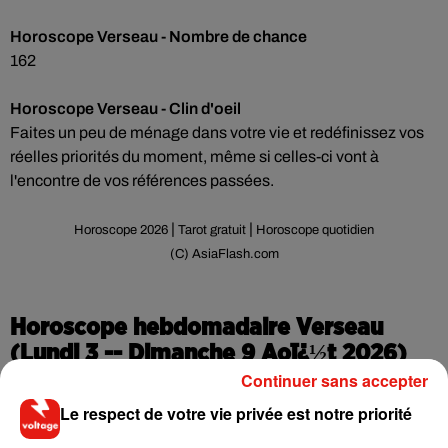
Horoscope Verseau - Nombre de chance
162
Horoscope Verseau - Clin d'oeil
Faites un peu de ménage dans votre vie et redéfinissez vos
réelles priorités du moment, même si celles-ci vont à
l'encontre de vos références passées.
|
|
Horoscope 2026
Tarot gratuit
Horoscope quotidien
(C) AsiaFlash.com
Horoscope hebdomadaire Verseau
(Lundi 3 -- Dimanche 9 Aoï¿½t 2026)
Continuer sans accepter
Le respect de votre vie privée est notre priorité