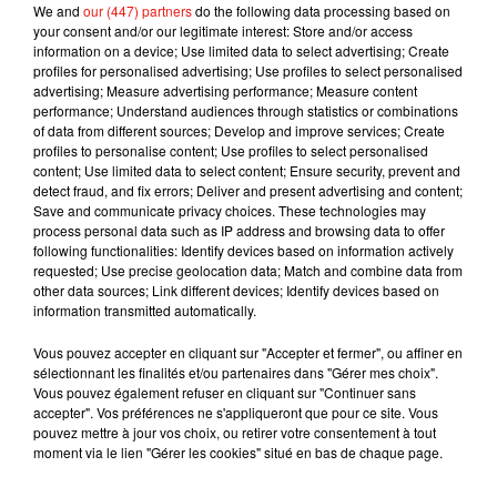
We and
our (447) partners
do the following data processing based on
your consent and/or our legitimate interest: Store and/or access
information on a device; Use limited data to select advertising; Create
Amour
profiles for personalised advertising; Use profiles to select personalised
advertising; Measure advertising performance; Measure content
Couples :
Vos relations avec votre conjoint ou partenaire
performance; Understand audiences through statistics or combinations
s'amélioreront. Vous le sentirez plus proche de vous, et vous
of data from different sources; Develop and improve services; Create
userez alors de tous vos atouts de séduction pour le dégeler.
profiles to personalise content; Use profiles to select personalised
content; Use limited data to select content; Ensure security, prevent and
Efficacité garantie !
detect fraud, and fix errors; Deliver and present advertising and content;
Save and communicate privacy choices. These technologies may
Célibataires :
Vous serez tel qu'en vous-même :
process personal data such as IP address and browsing data to offer
following functionalities: Identify devices based on information actively
irrésistiblement charmeur et prêt à butiner de coeur en coeur
requested; Use precise geolocation data; Match and combine data from
sans jamais vous lasser. L'idée de vous consacrer à une
other data sources; Link different devices; Identify devices based on
seule personne ne vous effleurera pas. Pourtant, vers
information transmitted automatically.
vendredi, une rencontre électrisante pourrait vous faire
Vous pouvez accepter en cliquant sur "Accepter et fermer", ou affiner en
changer d'avis !
sélectionnant les finalités et/ou partenaires dans "Gérer mes choix".
Vous pouvez également refuser en cliquant sur "Continuer sans
Argent
accepter". Vos préférences ne s'appliqueront que pour ce site. Vous
pouvez mettre à jour vos choix, ou retirer votre consentement à tout
Ne subissant dans le domaine financier aucun impact
moment via le lien "Gérer les cookies" situé en bas de chaque page.
planétaire direct, vous pourrez gérer votre équilibre
budgétaire sans difficulté. Mais attention, quand les planètes