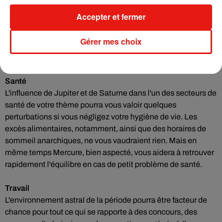
se désintéressent ainsi de votre sort, il ne faut pas compter
Accepter et fermer
sur leur soutien pour gagner au Loto ou obtenir
miraculeusement une facilité pécuniaire. Si donc vous
Gérer mes choix
souhaitez améliorer votre statut, ce sera à vous d'agir et de
vous donner le mal nécessaire.
Santé
L'influence de Jupiter et de Saturne dans l'un des secteurs de
santé de votre thème pourra vous valoir quelques
perturbations si vous négligez votre hygiène de vie. Les
excès alimentaires, notamment, ainsi que des horaires de
sommeil anarchiques, ne vous vaudraient rien. Mais en
même temps Mercure, bien aspecté, vous aidera à retrouver
rapidement l'équilibre en cas de petit problème de santé.
Travail
L'environnement astral de la période pourra être facteur de
chance pour tout ce qui se rapporte à des concours, des