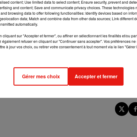
alised content; Use limited data to select content; Ensure security, prevent and detect
ertising and content; Save and communicate privacy choices. These technologies
r dans ma voiture ? ». La jeune enfant effrayée a eu le bon réflexe
and browsing data to offer following functionalities: Identify devices based on infor
partement familial saine et sauve. Les parents de la petite fille ont
eolocation data; Match and combine data from other data sources; Link different de
nsmitted automatically.
cliquant sur "Accepter et fermer", ou affiner en sélectionnant les finalités et/ou pa
 également refuser en cliquant sur "Continuer sans accepter". Vos préférences ne 
e arrondissement de Paris a également envoyé un mail aux parent
tre à jour vos choix, ou retirer votre consentement à tout moment via le lien "Gérer 
’homme qui voulait l’attirer dans son véhicule. Le portrait-robot
courts et gris.
Gérer mes choix
Accepter et fermer
é interpellé dès le lundi. Il a été formellement reconnu par la