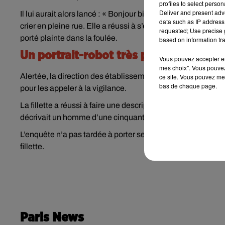
profiles to select person
Deliver and present adv
Il lui aurait alors lancé : « Bonjour bichette, tu veux monte
data such as IP address 
crier en pleine rue. Elle a réussi à s’enfuir et regagner l'ap
requested; Use precise g
porté plainte dans la foulée.
based on information tra
Un portrait-robot très précis
Vous pouvez accepter en 
mes choix". Vous pouvez
Alertée, la direction des établissements scolaires du 11
ce site. Vous pouvez met
bas de chaque page.
pour les appeler à la vigilance.
La fillette a réussi à faire une description très précise de l
décrivait un homme d’une cinquantaine d’années, cheveux 
L’enquête n’a pas tardée à porter ses fruits. Un suspect a ét
fillette.
Paris News