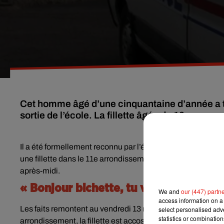
Cet homme âgé d’une cinquantaine d’année a tent
sortie de l’école. La fillette âgée de 10 ans a eu
Il a été formellement reconnu par l’écolière. Un homme a é
une fillette dans le 11e arrondissement de Paris. Le susp
après-midi.
« Bonjour bichette, tu veux monter da
We and
our (447) partn
access information on a 
Les faits remontent au vendredi 13 mai. Une jeune fille de 1
select personalised ad
statistics or combinatio
arrondissement, la fillette est accostée par un homme qui c