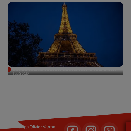
Des DJ sets au coucher du soleil sur la Tour Eiffel !
3 août 2026
Design
Olivier Varma