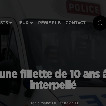
STS
JEUX
RÉGIE PUB
CONTACT
une fillette de 10 ans 
interpellé
Crédit image:
CC BY Kevin. B