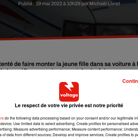
Publié : 19 mai 2022 à 10h29 par Michaël Livret
é de faire monter la jeune fille dans sa voiture à 
 le bon réflexe en criant avant de s’enfuir.
Contin
té interpellé lundi 16 mai après une tentative d’enlèvement sur
ect a été déféré et est jugé en comparution immédiate mercredi
Le respect de votre vie privée est notre priorité
ns ma voiture ? »
ers
do the following data processing based on your consent and/or our legitimate int
device; Use limited data to select advertising; Create profiles for personalised adver
e
0 ans rentre de l’école primaire. Sur son trajet dans le 11
vertising; Measure advertising performance; Measure content performance; Unders
ns of data from different sources; Develop and improve services; Create profiles to 
irculait en voiture.