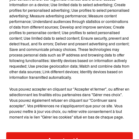
information on a device; Use limited data to select advertising; Create
profiles for personalised advertising; Use profiles to select personalised
advertising; Measure advertising performance; Measure content
performance; Understand audiences through statistics or combinations
Musique
of data from different sources; Develop and improve services; Create
profiles to personalise content; Use profiles to select personalised
content; Use limited data to select content; Ensure security, prevent and
detect fraud, and fix errors; Deliver and present advertising and content;
RÜFÜS DU SOL annonce un nouvel
Save and communicate privacy choices. These technologies may
album après sa tournée mondiale
process personal data such as IP address and browsing data to offer
7 août 2026
following functionalities: Identify devices based on information actively
requested; Use precise geolocation data; Match and combine data from
other data sources; Link different devices; Identify devices based on
information transmitted automatically.
Angèle et Amélie Lens dévoilent leur
Vous pouvez accepter en cliquant sur "Accepter et fermer", ou affiner en
collaboration tant attendue
sélectionnant les finalités et/ou partenaires dans "Gérer mes choix".
7 août 2026
Vous pouvez également refuser en cliquant sur "Continuer sans
accepter". Vos préférences ne s'appliqueront que pour ce site. Vous
pouvez mettre à jour vos choix, ou retirer votre consentement à tout
moment via le lien "Gérer les cookies" situé en bas de chaque page.
Il y a 10 ans, DJ Snake changeait de
dimension avec son premier...