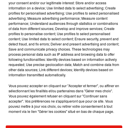
your consent and/or our legitimate interest: Store and/or access
information on a device; Use limited data to select advertising; Create
profiles for personalised advertising; Use profiles to select personalised
advertising; Measure advertising performance; Measure content
performance; Understand audiences through statistics or combinations
of data from different sources; Develop and improve services; Create
profiles to personalise content; Use profiles to select personalised
content; Use limited data to select content; Ensure security, prevent and
detect fraud, and fix errors; Deliver and present advertising and content;
Save and communicate privacy choices. These technologies may
process personal data such as IP address and browsing data to offer
following functionalities: Identify devices based on information actively
requested; Use precise geolocation data; Match and combine data from
other data sources; Link different devices; Identify devices based on
information transmitted automatically.
Vous pouvez accepter en cliquant sur "Accepter et fermer", ou affiner en
Un passager blessé après l'accident sur le T3a
sélectionnant les finalités et/ou partenaires dans "Gérer mes choix".
Crédit :
Un passager blessé après l'accident sur le T3a
Vous pouvez également refuser en cliquant sur "Continuer sans
accepter". Vos préférences ne s'appliqueront que pour ce site. Vous
pouvez mettre à jour vos choix, ou retirer votre consentement à tout
moment via le lien "Gérer les cookies" situé en bas de chaque page.