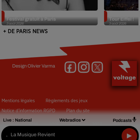
Netflix lance un immense Book
Des DJ sets au
Festival gratuit à Paris
Tour Eiffel !
3 août 2026
3 août 2026
+ DE PARIS NEWS
Design
Olivier Varma
Mentions légales
Règlements des jeux
Notice d’information RGPD
Plan du site
Live :
National
Webradios
Podcasts
Archives
2026
2025
2024
2023
2022
La Musique Revient
-