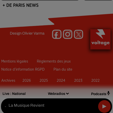
+ DE PARIS NEWS
Design
Olivier Varma
Mentions légales
Règlements des jeux
Notice d’information RGPD
Plan du site
Archives
2026
2025
2024
2023
2022
Live :
National
Webradios
Podcasts
La Musique Revient
-