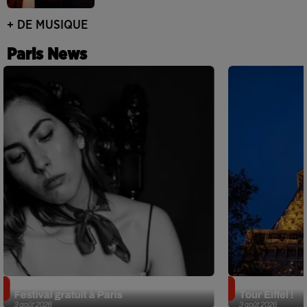
+ DE MUSIQUE
Paris News
Netflix lance un immense Book
Des DJ sets au
Festival gratuit à Paris
Tour Eiffel !
3 août 2026
3 août 2026