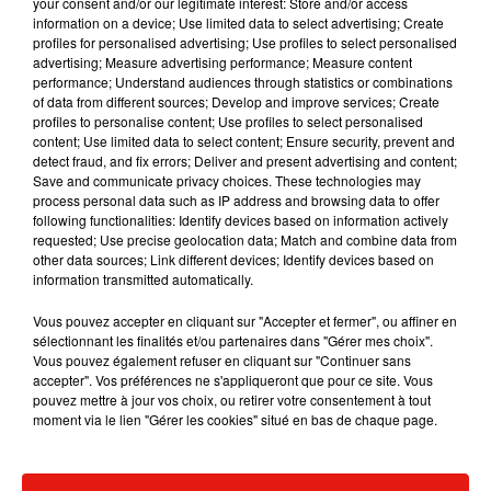
your consent and/or our legitimate interest: Store and/or access
information on a device; Use limited data to select advertising; Create
profiles for personalised advertising; Use profiles to select personalised
advertising; Measure advertising performance; Measure content
performance; Understand audiences through statistics or combinations
Musique
of data from different sources; Develop and improve services; Create
profiles to personalise content; Use profiles to select personalised
content; Use limited data to select content; Ensure security, prevent and
detect fraud, and fix errors; Deliver and present advertising and content;
RÜFÜS DU SOL annonce un nouvel
Save and communicate privacy choices. These technologies may
album après sa tournée mondiale
process personal data such as IP address and browsing data to offer
7 août 2026
following functionalities: Identify devices based on information actively
requested; Use precise geolocation data; Match and combine data from
other data sources; Link different devices; Identify devices based on
information transmitted automatically.
Vous pouvez accepter en cliquant sur "Accepter et fermer", ou affiner en
Angèle et Amélie Lens dévoilent leur
sélectionnant les finalités et/ou partenaires dans "Gérer mes choix".
collaboration tant attendue
Vous pouvez également refuser en cliquant sur "Continuer sans
7 août 2026
accepter". Vos préférences ne s'appliqueront que pour ce site. Vous
pouvez mettre à jour vos choix, ou retirer votre consentement à tout
moment via le lien "Gérer les cookies" situé en bas de chaque page.
Il y a 10 ans, DJ Snake changeait de
dimension avec son premier...