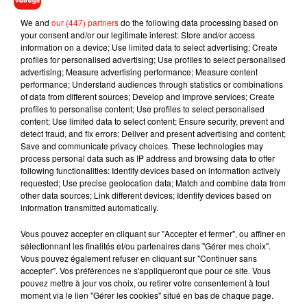
We and
our (447) partners
do the following data processing based on
your consent and/or our legitimate interest: Store and/or access
information on a device; Use limited data to select advertising; Create
profiles for personalised advertising; Use profiles to select personalised
advertising; Measure advertising performance; Measure content
performance; Understand audiences through statistics or combinations
of data from different sources; Develop and improve services; Create
profiles to personalise content; Use profiles to select personalised
content; Use limited data to select content; Ensure security, prevent and
Musique
detect fraud, and fix errors; Deliver and present advertising and content;
Save and communicate privacy choices. These technologies may
process personal data such as IP address and browsing data to offer
following functionalities: Identify devices based on information actively
RÜFÜS DU SOL annonce un nouvel
requested; Use precise geolocation data; Match and combine data from
album après sa tournée mondiale
other data sources; Link different devices; Identify devices based on
7 août 2026
information transmitted automatically.
Vous pouvez accepter en cliquant sur "Accepter et fermer", ou affiner en
sélectionnant les finalités et/ou partenaires dans "Gérer mes choix".
Vous pouvez également refuser en cliquant sur "Continuer sans
Angèle et Amélie Lens dévoilent leur
accepter". Vos préférences ne s'appliqueront que pour ce site. Vous
collaboration tant attendue
pouvez mettre à jour vos choix, ou retirer votre consentement à tout
7 août 2026
moment via le lien "Gérer les cookies" situé en bas de chaque page.