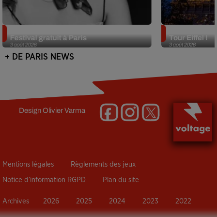
Netflix lance un immense Book
Des DJ sets au
Festival gratuit à Paris
Tour Eiffel !
3 août 2026
3 août 2026
+ DE PARIS NEWS
Design
Olivier Varma
Mentions légales
Règlements des jeux
Notice d’information RGPD
Plan du site
Archives
2026
2025
2024
2023
2022