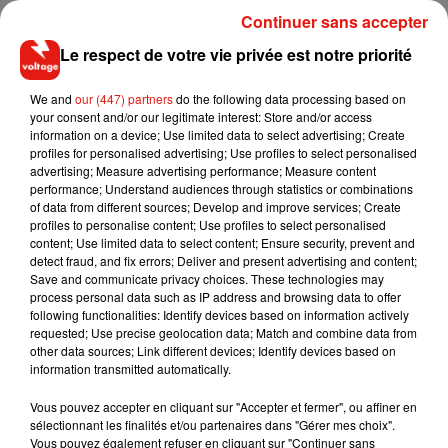
commerciaux attendent aussi de trouver preneurs.
Continuer sans accepter
Un chantier qui a pris plus de 4 ans de retard, et dont
Le respect de votre vie privée est notre priorité
l'innauguration a été maintes fois
repoussée
.
We and
our (447) partners
do the following data processing based on
Auparavant la ligne 12 avait son terminus aux portes sud-
your consent and/or our legitimate interest: Store and/or access
ouest de la commune, à la station Front-Populaire. Avec
information on a device; Use limited data to select advertising; Create
cette ouverture au public, Aubervilliers est désormais
profiles for personalised advertising; Use profiles to select personalised
advertising; Measure advertising performance; Measure content
desservie par le métro. « C’était l’une des plus grandes villes
performance; Understand audiences through statistics or combinations
de la proche couronne qui ne l'était toujours pas », souligne
of data from different sources; Develop and improve services; Create
la RATP.
profiles to personalise content; Use profiles to select personalised
content; Use limited data to select content; Ensure security, prevent and
detect fraud, and fix errors; Deliver and present advertising and content;
Save and communicate privacy choices. These technologies may
process personal data such as IP address and browsing data to offer
following functionalities: Identify devices based on information actively
Musique
requested; Use precise geolocation data; Match and combine data from
other data sources; Link different devices; Identify devices based on
information transmitted automatically.
RÜFÜS DU SOL annonce un nouvel
Vous pouvez accepter en cliquant sur "Accepter et fermer", ou affiner en
album après sa tournée mondiale
sélectionnant les finalités et/ou partenaires dans "Gérer mes choix".
7 août 2026
Vous pouvez également refuser en cliquant sur "Continuer sans