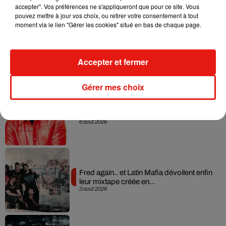
accepter". Vos préférences ne s'appliqueront que pour ce site. Vous
pouvez mettre à jour vos choix, ou retirer votre consentement à tout
moment via le lien "Gérer les cookies" situé en bas de chaque page.
Angèle et Amélie Lens dévoilent leur
collaboration tant attendue
7 août 2026
Accepter et fermer
Gérer mes choix
Il y a 10 ans, DJ Snake changeait de
dimension avec son premier...
6 août 2026
Fred again.. et Latin Mafia dévoilent enfin
leur mixtape créée en...
3 août 2026