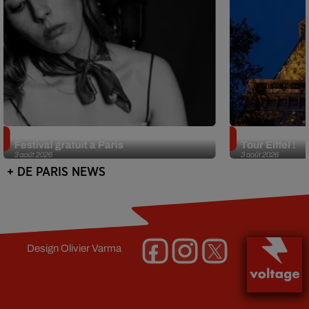
Netflix lance un immense Book
Des DJ sets au
Festival gratuit à Paris
Tour Eiffel !
3 août 2026
3 août 2026
+ DE PARIS NEWS
Design
Olivier Varma