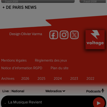
3 août 2026
3 août 2026
+ DE PARIS NEWS
Design
Olivier Varma
Mentions légales
Règlements des jeux
Notice d’information RGPD
Plan du site
Archives
2026
2025
2024
2023
2022
Live :
National
Webradios
Podcasts
La Musique Revient
-