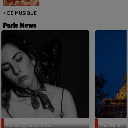
+ DE MUSIQUE
Paris News
Netflix lance un immense Book
Des DJ sets au
Festival gratuit à Paris
Tour Eiffel !