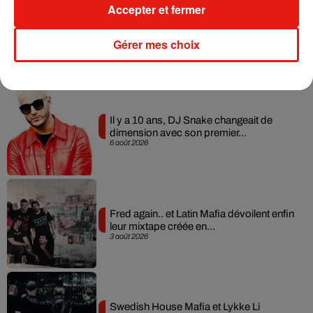
Rebbot, Jean-Philippe Buzaud… • Sortie le 30 octobre 2024
Accepter et fermer
Gérer mes choix
Musique
Il y a 10 ans, DJ Snake changeait de
dimension avec son premier...
6 août 2026
Fred again.. et Latin Mafia dévoilent enfin
leur mixtape créée en...
3 août 2026
Swedish House Mafia et Lykke Li