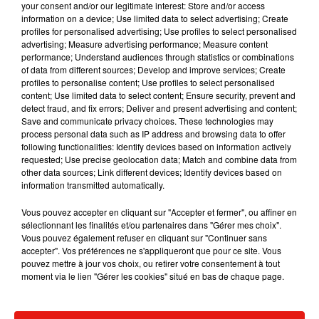
your consent and/or our legitimate interest: Store and/or access
Gros dilemme moral pour ce film de procès entre enquête,
information on a device; Use limited data to select advertising; Create
profiles for personalised advertising; Use profiles to select personalised
flashback et scène de prétoires :
advertising; Measure advertising performance; Measure content
performance; Understand audiences through statistics or combinations
of data from different sources; Develop and improve services; Create
profiles to personalise content; Use profiles to select personalised
Cet élément est masqué compte-tenu du refus du
content; Use limited data to select content; Ensure security, prevent and
dépôt de cookies que vous avez exprimé. Si vous
detect fraud, and fix errors; Deliver and present advertising and content;
Save and communicate privacy choices. These technologies may
souhaitez l'afficher, merci de nous donner votre accord
process personal data such as IP address and browsing data to offer
en cliquant sur le bouton ci-dessous.
following functionalities: Identify devices based on information actively
requested; Use precise geolocation data; Match and combine data from
other data sources; Link different devices; Identify devices based on
Afficher l'élément
information transmitted automatically.
Vous pouvez accepter en cliquant sur "Accepter et fermer", ou affiner en
Juré n°2
• De Clint Eastwood • Avec Nicholas Hoult, Toni
sélectionnant les finalités et/ou partenaires dans "Gérer mes choix".
Colette, Zoey Deutch… • Sortie le 30 octobre 2024
Vous pouvez également refuser en cliquant sur "Continuer sans
accepter". Vos préférences ne s'appliqueront que pour ce site. Vous
Shaun of the Dead
• De Edgar Wright • Avec Simon Pegg,
pouvez mettre à jour vos choix, ou retirer votre consentement à tout
moment via le lien "Gérer les cookies" situé en bas de chaque page.
Nick Frost, Dylan Moran… Ressortie le 30 octobre 2024
Sur un fil
• De Reda Kateb • Avec Aloïse Sauvage, Philippe