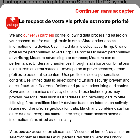
l’entreprise derrière la plateforme Steam et le PC hybride
Steam Deck, se voit aujourd’hui obligée de mettre en garde
Continuer sans accepter
une grande partie de ses joueurs contre une pratique
Le respect de votre vie privée est notre priorité
étonnante, potentiellement dangereuse pour la santé. Il
semble que nombreux sont les utilisateurs de la console-PC
We and
our (447) partners
do the following data processing based on
à inhaler les vapeurs qui sortent des ventilations lorsque
your consent and/or our legitimate interest: Store and/or access
information on a device; Use limited data to select advertising; Create
l’appareil régule sa température. Si les ventilateurs sont là
profiles for personalised advertising; Use profiles to select personalised
uniquement pour éviter les surchauffes en jeu, l’odeur qui en
advertising; Measure advertising performance; Measure content
émane est, semble-t-il, agréable à sentir pour beaucoup de
performance; Understand audiences through statistics or combinations
of data from different sources; Develop and improve services; Create
personnes. Bon, doit-on rappeler qu’il y a mille autres façons
profiles to personalise content; Use profiles to select personalised
d’occuper son temps…
content; Use limited data to select content; Ensure security, prevent and
detect fraud, and fix errors; Deliver and present advertising and content;
Save and communicate privacy choices. These technologies may
process personal data such as IP address and browsing data to offer
following functionalities: Identify devices based on information actively
Musique
requested; Use precise geolocation data; Match and combine data from
other data sources; Link different devices; Identify devices based on
information transmitted automatically.
RÜFÜS DU SOL annonce un nouvel
Vous pouvez accepter en cliquant sur "Accepter et fermer", ou affiner en
album après sa tournée mondiale
sélectionnant les finalités et/ou partenaires dans "Gérer mes choix".