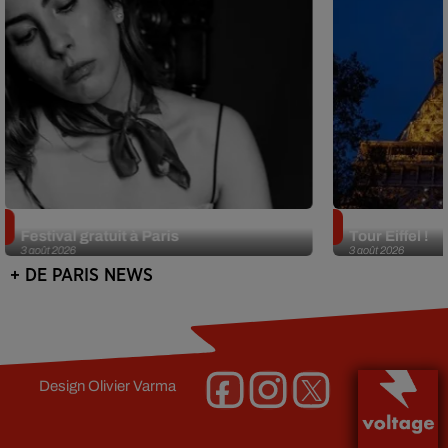
Netflix lance un immense Book
Des DJ sets au
Festival gratuit à Paris
Tour Eiffel !
3 août 2026
3 août 2026
+ DE PARIS NEWS
Design
Olivier Varma