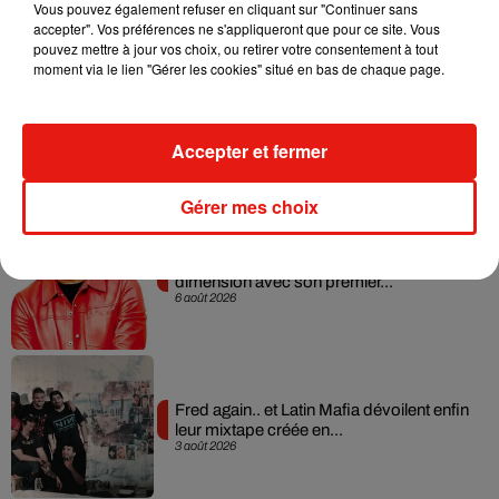
7 août 2026
Vous pouvez également refuser en cliquant sur "Continuer sans
accepter". Vos préférences ne s'appliqueront que pour ce site. Vous
pouvez mettre à jour vos choix, ou retirer votre consentement à tout
moment via le lien "Gérer les cookies" situé en bas de chaque page.
Angèle et Amélie Lens dévoilent leur
collaboration tant attendue
Accepter et fermer
7 août 2026
Gérer mes choix
Il y a 10 ans, DJ Snake changeait de
dimension avec son premier...
6 août 2026
Fred again.. et Latin Mafia dévoilent enfin
leur mixtape créée en...
3 août 2026