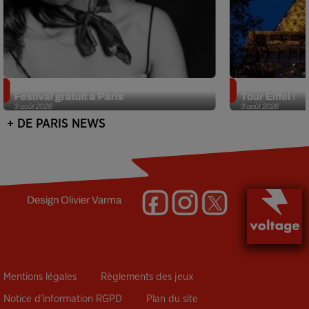
Netflix lance un immense Book
Des DJ sets au
Festival gratuit à Paris
Tour Eiffel !
3 août 2026
3 août 2026
+ DE PARIS NEWS
Design
Olivier Varma
Mentions légales
Règlements des jeux
Notice d’information RGPD
Plan du site