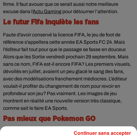
firme. Il faut avouer que ce serait aussi notre meilleure
excuse dans l'
Actu Gaming
pour détourner l’attention.
Le futur Fifa inquiète les fans
Faute d'avoir conservé la licence FIFA, le jeu de foot de
référence s'appellera cette année EA Sports FC 24. Mais
l'éditeur fait tout pour que le passage se fasse en douceur.
Alors que les Sortie vendredi prochain 29 septembre. Mais
sans ce nom, FIFA est-il encore FIFA? Les premiers visuels,
dévoilés en juillet, avaient un peu glacé le sang des fans,
avec des modélisations franchement médiocres. L'éditeur
voulait-il profiter du changement de nom pour revoir en
profondeur son jeu? Pas vraiment. Les images de jeu
montrent en réalité une nouvelle version très classique,
comme sait le faire EA Sports.
Pas mieux que Pokemon GO
Malgré le succès titanesque et continu de Pokémon
Continuer sans accepter