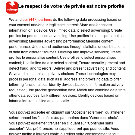
GO, Niantic peine à reproduire ne serait-ce qu'un fragment
Le respect de votre vie privée est notre priorité
de cet engouement massif. Dernière tentative en date
: Monster Hunter Now, basée sur la vénérable licence de
We and
our (447) partners
do the following data processing based on
Capcom. Pourtant l’idée était bonne avec et l’intégration de
your consent and/or our legitimate interest: Store and/or access
information on a device; Use limited data to select advertising; Create
la réalité virtuelle. Mais pour le moment : le succès du jeu
profiles for personalised advertising; Use profiles to select personalised
sorti sur mobile le 14 septembre est comment dire…
advertising; Measure advertising performance; Measure content
confidentiel !
performance; Understand audiences through statistics or combinations
of data from different sources; Develop and improve services; Create
profiles to personalise content; Use profiles to select personalised
content; Use limited data to select content; Ensure security, prevent and
detect fraud, and fix errors; Deliver and present advertising and content;
Save and communicate privacy choices. These technologies may
Musique
process personal data such as IP address and browsing data to offer
following functionalities: Identify devices based on information actively
requested; Use precise geolocation data; Match and combine data from
other data sources; Link different devices; Identify devices based on
RÜFÜS DU SOL annonce un nouvel
information transmitted automatically.
album après sa tournée mondiale
7 août 2026
Vous pouvez accepter en cliquant sur "Accepter et fermer", ou affiner en
sélectionnant les finalités et/ou partenaires dans "Gérer mes choix".
Vous pouvez également refuser en cliquant sur "Continuer sans
accepter". Vos préférences ne s'appliqueront que pour ce site. Vous
pouvez mettre à jour vos choix, ou retirer votre consentement à tout