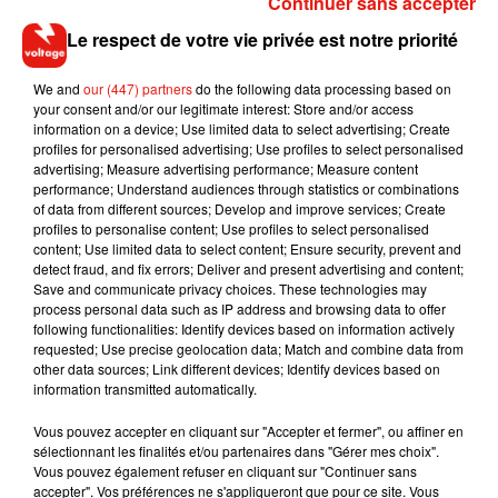
Continuer sans accepter
j’ai trouvé ça vraiment intéressant. Le public porte une telle
Le respect de votre vie privée est notre priorité
haine à ce personnage, qu’il est intéressant qu’on lui donne
l’opportunité de s’expliquer pour comprendre les raisons de
We and
our (447) partners
do the following data processing based on
son comportement. »
your consent and/or our legitimate interest: Store and/or access
information on a device; Use limited data to select advertising; Create
Rien n’est acté pour le moment, la balle est dans le camp de
profiles for personalised advertising; Use profiles to select personalised
Netflix, mais les fans ont des raisons d’espérer...
advertising; Measure advertising performance; Measure content
performance; Understand audiences through statistics or combinations
of data from different sources; Develop and improve services; Create
profiles to personalise content; Use profiles to select personalised
content; Use limited data to select content; Ensure security, prevent and
detect fraud, and fix errors; Deliver and present advertising and content;
Save and communicate privacy choices. These technologies may
process personal data such as IP address and browsing data to offer
Musique
following functionalities: Identify devices based on information actively
requested; Use precise geolocation data; Match and combine data from
other data sources; Link different devices; Identify devices based on
information transmitted automatically.
RÜFÜS DU SOL annonce un nouvel
album après sa tournée mondiale
7 août 2026
Vous pouvez accepter en cliquant sur "Accepter et fermer", ou affiner en
sélectionnant les finalités et/ou partenaires dans "Gérer mes choix".
Vous pouvez également refuser en cliquant sur "Continuer sans
accepter". Vos préférences ne s'appliqueront que pour ce site. Vous