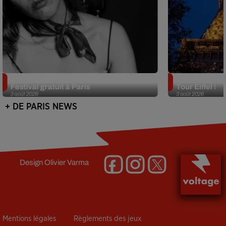
Netflix lance un immense Book
Des DJ sets au
Festival gratuit à Paris
Tour Eiffel !
3 août 2026
3 août 2026
+ DE PARIS NEWS
Design
Olivier Varma
Mentions légales
Règlements des jeux