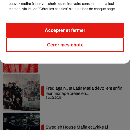
pouvez mettre à jour vos choix, ou retirer votre consentement à tout
moment via le lien "Gérer les cookies" situé en bas de chaque page.
Angèle et Amélie Lens dévoilent leur
collaboration tant attendue
7 août 2026
Accepter et fermer
Gérer mes choix
Il y a 10 ans, DJ Snake changeait de
dimension avec son premier...
6 août 2026
Fred again.. et Latin Mafia dévoilent enfin
leur mixtape créée en...
3 août 2026
Swedish House Mafia et Lykke Li