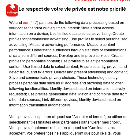
sur une même exposition ou simplement profiter des rendez-
Le respect de votre vie privée est notre priorité
vous culturels organisés tout au long de l’année.
La Fondation Cartier est ouverte
du mercredi au dimanche
We and
our (447) partners
do the following data processing based on
your consent and/or our legitimate interest: Store and/or access
de 11h à 20h
, ainsi que
le mardi de 11h à 22h
. Le pass
information on a device; Use limited data to select advertising; Create
"Souvent"
est proposé gratuitement pendant trois mois aux
profiles for personalised advertising; Use profiles to select personalised
moins de 30 ans, une belle occasion de faire le plein d’art
advertising; Measure advertising performance; Measure content
performance; Understand audiences through statistics or combinations
contemporain sans se ruiner.
of data from different sources; Develop and improve services; Create
profiles to personalise content; Use profiles to select personalised
content; Use limited data to select content; Ensure security, prevent and
detect fraud, and fix errors; Deliver and present advertising and content;
Save and communicate privacy choices. These technologies may
Musique
process personal data such as IP address and browsing data to offer
following functionalities: Identify devices based on information actively
requested; Use precise geolocation data; Match and combine data from
other data sources; Link different devices; Identify devices based on
RÜFÜS DU SOL annonce un nouvel
information transmitted automatically.
album après sa tournée mondiale
7 août 2026
Vous pouvez accepter en cliquant sur "Accepter et fermer", ou affiner en
sélectionnant les finalités et/ou partenaires dans "Gérer mes choix".
Vous pouvez également refuser en cliquant sur "Continuer sans
accepter". Vos préférences ne s'appliqueront que pour ce site. Vous