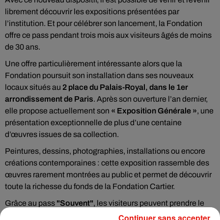
librement découvrir les expositions présentées par
l’institution. Et pour célébrer son lancement, la Fondation
offre ce pass pendant trois mois aux visiteurs âgés de moins
de 30 ans.
Une offre particulièrement intéressante alors que la
Fondation poursuit son installation dans ses nouveaux
locaux situés au
2 place du Palais-Royal, dans le 1er
arrondissement de Paris
. Après son ouverture l’an dernier,
elle propose actuellement son
« Exposition Générale »
, une
présentation exceptionnelle de plus d’une centaine
d’œuvres issues de sa collection.
Peintures, dessins, photographies, installations ou encore
créations contemporaines : cette exposition rassemble des
œuvres rarement montrées au public et permet de découvrir
toute la richesse du fonds de la Fondation Cartier.
Grâce au pass
"Souvent"
, les visiteurs peuvent prendre le
temps d’explorer les différents espaces, revenir plusieurs fois
Continuer sans accepter