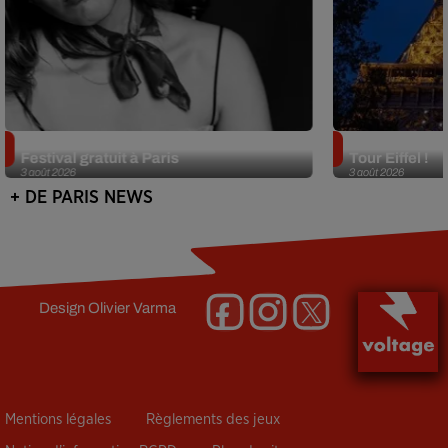
Netflix lance un immense Book
Des DJ sets au
Festival gratuit à Paris
Tour Eiffel !
3 août 2026
3 août 2026
+ DE PARIS NEWS
Design
Olivier Varma
Mentions légales
Règlements des jeux