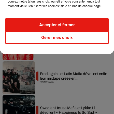
pouvez mettre à jour vos choix, ou retirer votre consentement à tout
moment via le lien "Gérer les cookies" situé en bas de chaque page.
Angèle et Amélie Lens dévoilent leur
collaboration tant attendue
7 août 2026
Accepter et fermer
Gérer mes choix
Il y a 10 ans, DJ Snake changeait de
dimension avec son premier...
6 août 2026
Fred again.. et Latin Mafia dévoilent enfin
leur mixtape créée en...
3 août 2026
Swedish House Mafia et Lykke Li
dévoilent « Happiness Is So Sad »