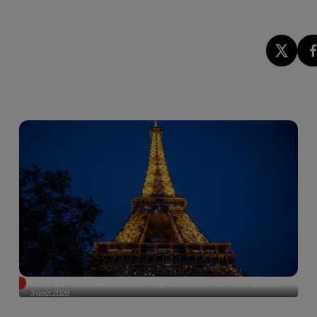
Des DJ sets au coucher du soleil sur la Tour Eiffel !
3 août 2026