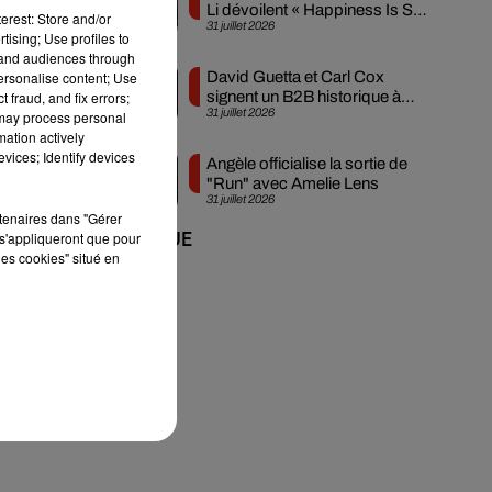
Li dévoilent « Happiness Is So
.
erest: Store and/or
31 juillet 2026
Sad »
tising; Use profiles to
n
tand audiences through
personalise content; Use
David Guetta et Carl Cox
 fraud, and fix errors;
signent un B2B historique à
31 juillet 2026
 may process personal
Ibiza
mation actively
vices; Identify devices
Angèle officialise la sortie de
"Run" avec Amelie Lens
 à
31 juillet 2026
rtenaires dans "Gérer
s'appliqueront que pour
+ DE MUSIQUE
les cookies" situé en