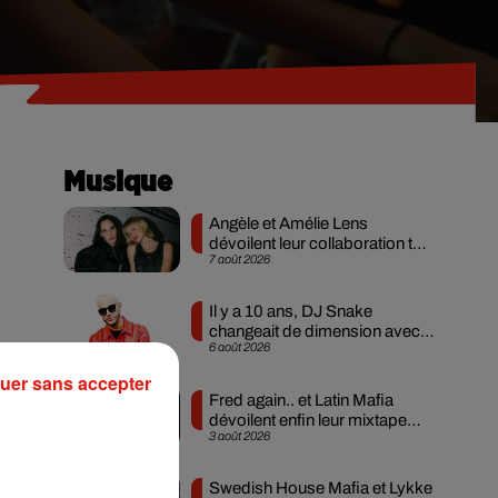
Musique
Angèle et Amélie Lens
dévoilent leur collaboration tant
7 août 2026
attendue
Il y a 10 ans, DJ Snake
changeait de dimension avec
6 août 2026
son premier...
ène
uer sans accepter
Fred again.. et Latin Mafia
dévoilent enfin leur mixtape
3 août 2026
créée en...
Swedish House Mafia et Lykke