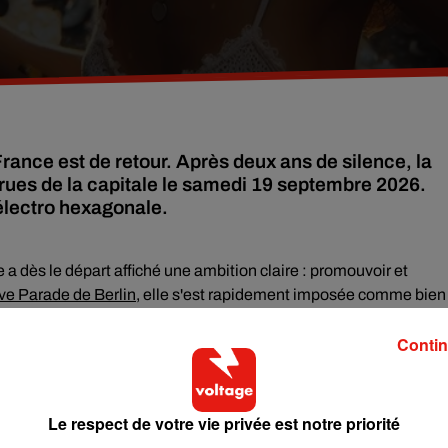
rance est de retour. Après deux ans de silence, la
ues de la capitale le samedi 19 septembre 2026.
 électro hexagonale.
 a dès le départ affiché une ambition claire : promouvoir et
ve Parade de Berlin
, elle s'est rapidement imposée comme bien
l de revendication politique, un moyen pour les acteurs de la sc
Contin
s électroniques dans les politiques publiques. Année après
transformé les grands boulevards parisiens en une piste de danse
Le respect de votre vie privée est notre priorité