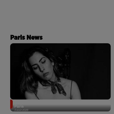
Paris News
Netflix lance un immense Book Festival gratuit à
Paris
3 août 2026