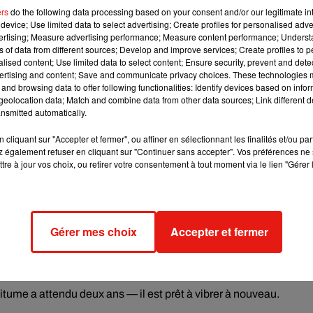
r comme un rendez-vous incontournable de la rentrée parisienne
ers
do the following data processing based on your consent and/or our legitimate int
device; Use limited data to select advertising; Create profiles for personalised adver
lions de participants cumulés. Son point culminant reste l'éditio
vertising; Measure advertising performance; Measure content performance; Unders
ter le 25e anniversaire de la manifestation, un record absolu. Un
ns of data from different sources; Develop and improve services; Create profiles to 
e festif et culturel français.
alised content; Use limited data to select content; Ensure security, prevent and detect
ertising and content; Save and communicate privacy choices. These technologies
and browsing data to offer following functionalities: Identify devices based on infor
eolocation data; Match and combine data from other data sources; Link different de
vait été sacrifiée sur l'autel des
Jeux Olympiques de Paris
,
nsmitted automatically.
 financières, les marques privées étant de plus en plus difficiles
cliquant sur "Accepter et fermer", ou affiner en sélectionnant les finalités et/ou pa
 a pris la décision de repenser entièrement son modèle de
 également refuser en cliquant sur "Continuer sans accepter". Vos préférences ne 
ng terme. "Deux ans de silence, c'est long pour une scène
tre à jour vos choix, ou retirer votre consentement à tout moment via le lien "Gérer 
rs l'association dans son communiqué.
rir l'espace public. Gratuite et ouverte à toutes et tous, la
Gérer mes choix
Accepter et fermer
 et labels pour rejoindre le cortège, portant haut les valeurs de
 culture électronique. Ce retour symbolise la résilience d'une
bitume a attendu deux ans — il est prêt à vibrer à nouveau.