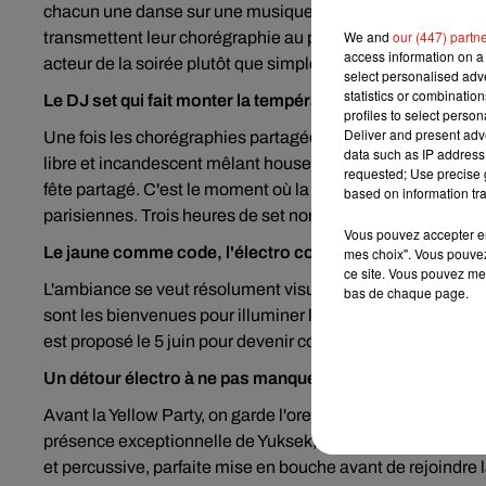
chacun une danse sur une musique dont le titre contient le 
We and
our (447) partn
transmettent leur chorégraphie au public. On apprend, on 
access information on a 
acteur de la soirée plutôt que simple spectateur.
select personalised ad
statistics or combinatio
Le DJ set qui fait monter la température
profiles to select person
Deliver and present adv
Une fois les chorégraphies partagées, la fête bascule dans
data such as IP address 
libre et incandescent mêlant house, pop et techno pour fair
requested; Use precise g
fête partagé. C'est le moment où la Halle du Carreau se mu
based on information tra
parisiennes. Trois heures de set non-stop pour danser jusqu
Vous pouvez accepter en 
Le jaune comme code, l'électro comme fil rouge
mes choix". Vous pouvez
ce site. Vous pouvez met
L'ambiance se veut résolument visuelle. Le jaune est à l'hon
bas de chaque page.
sont les bienvenues pour illuminer la nuit. Les plus motiv
est proposé le 5 juin pour devenir complice de la Yellow Par
Un détour électro à ne pas manquer plus tôt dans la soir
Avant la Yellow Party, on garde l'oreille tendue. À 20h et 
présence exceptionnelle de Yuksek, qui interprète en live
et percussive, parfaite mise en bouche avant de rejoindr