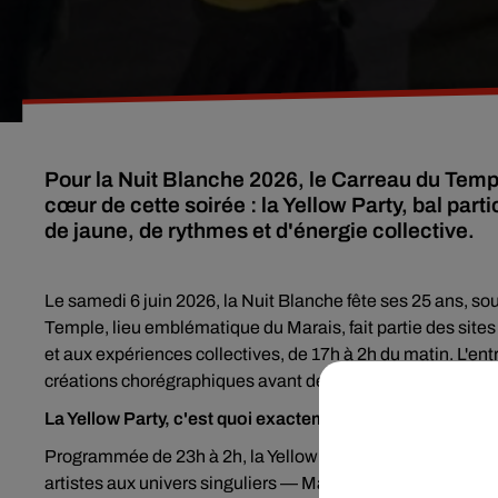
Pour la Nuit Blanche 2026, le Carreau du Tem
cœur de cette soirée : la Yellow Party, bal parti
de jaune, de rythmes et d'énergie collective.
Le samedi 6 juin 2026, la Nuit Blanche fête ses 25 ans, so
Temple, lieu emblématique du Marais, fait partie des site
et aux expériences collectives, de 17h à 2h du matin. L'entré
créations chorégraphiques avant de basculer en mode festi
La Yellow Party, c'est quoi exactement ?
Programmée de 23h à 2h, la Yellow Party est imaginée par 
artistes aux univers singuliers — Marie-Laure Caradec, 