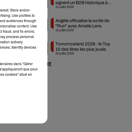
signent un B2B historique à
31 juillet 2026
Ibiza
erest: Store and/or
t
tising; Use profiles to
tand audiences through
Angèle officialise la sortie de
personalise content; Use
"Run" avec Amelie Lens
31 juillet 2026
 fraud, and fix errors;
 may process personal
mation actively
Tomorrowland 2026 : le Top
de
vices; Identify devices
10 des titres les plus joués
30 juillet 2026
rtenaires dans "Gérer
+ DE MUSIQUE
s'appliqueront que pour
les cookies" situé en
ies
ue