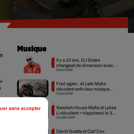
Musique
on
Il y a 10 ans, DJ Snake
changeait de dimension avec
6 août 2026
son premier...
du
Fred again.. et Latin Mafia
e
dévoilent enfin leur mixtape
3 août 2026
créée en...
uer sans accepter
Swedish House Mafia et Lykke
Li dévoilent « Happiness Is So
31 juillet 2026
Sad »
David Guetta et Carl Cox