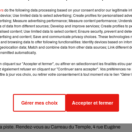
mot « Jaune », « Yellow », « Amarillo » ou « Gelb », puis
ers
do the following data processing based on your consent and/or our legitimate int
reproduit, on danse ensemble : un bal collectif où chacun devien
device; Use limited data to select advertising; Create profiles for personalised adver
vertising; Measure advertising performance; Measure content performance; Unders
ns of data from different sources; Develop and improve services; Create profiles to 
alised content; Use limited data to select content; Ensure security, prevent and detect
ertising and content; Save and communicate privacy choices. These technologies
 le clubbing. Aux platines, Verginie Descente déploie un univers
and browsing data to offer following functionalities: Identify devices based on infor
e vibrer les corps et transformer la piste en un véritable espace 
eolocation data; Match and combine data from other data sources; Link different de
e en dancefloor, dans la grande tradition des nuits électro
nsmitted automatically.
'au bout de la nuit, sans interruption ni temps mort.
cliquant sur "Accepter et fermer", ou affiner en sélectionnant les finalités et/ou pa
 également refuser en cliquant sur "Continuer sans accepter". Vos préférences ne 
tre à jour vos choix, ou retirer votre consentement à tout moment via le lien "Gérer 
neur : accessoire, détail ou total yellow look, toutes les fantais
és peuvent même prendre de l'avance : un atelier ouvert au public
ty et maîtriser les chorégraphies avant le jour J.
Gérer mes choix
Accepter et fermer
ée
22h, le spectacle Drummers d'Olivier Dubois bénéficie de la
 sa version électro du Boléro de Ravel. Une parenthèse hypnotiq
e la piste. Rendez-vous au Carreau du Temple, 4 rue Eugène