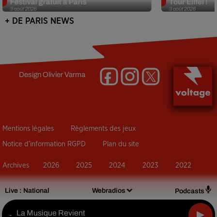
Festival gratuit à Paris
Tour Eiffel !
3 août 2026
3 août 2026
+ DE PARIS NEWS
Design
Olivier Varma
Mentions légales
Règlements des jeux
Notice d’information RGPD
Plan du site
Archives
2026
2025
2024
2023
2022
Live :
National
Webradios
Podcasts
La Musique Revient
-