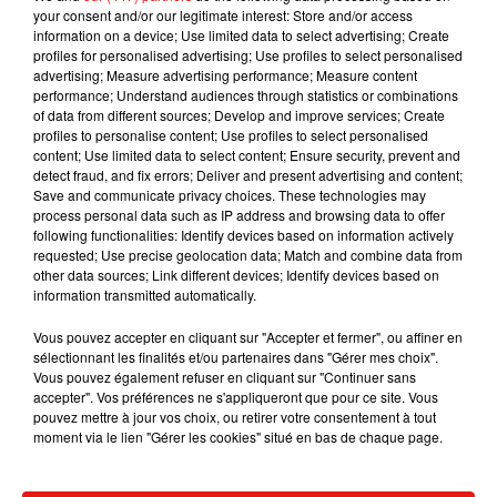
au gouvernement.
your consent and/or our legitimate interest: Store and/or access
information on a device; Use limited data to select advertising; Create
profiles for personalised advertising; Use profiles to select personalised
advertising; Measure advertising performance; Measure content
performance; Understand audiences through statistics or combinations
of data from different sources; Develop and improve services; Create
Musique
profiles to personalise content; Use profiles to select personalised
content; Use limited data to select content; Ensure security, prevent and
detect fraud, and fix errors; Deliver and present advertising and content;
Save and communicate privacy choices. These technologies may
RÜFÜS DU SOL annonce un nouvel
process personal data such as IP address and browsing data to offer
album après sa tournée mondiale
following functionalities: Identify devices based on information actively
7 août 2026
requested; Use precise geolocation data; Match and combine data from
other data sources; Link different devices; Identify devices based on
information transmitted automatically.
Vous pouvez accepter en cliquant sur "Accepter et fermer", ou affiner en
Angèle et Amélie Lens dévoilent leur
sélectionnant les finalités et/ou partenaires dans "Gérer mes choix".
collaboration tant attendue
Vous pouvez également refuser en cliquant sur "Continuer sans
7 août 2026
accepter". Vos préférences ne s'appliqueront que pour ce site. Vous
pouvez mettre à jour vos choix, ou retirer votre consentement à tout
moment via le lien "Gérer les cookies" situé en bas de chaque page.