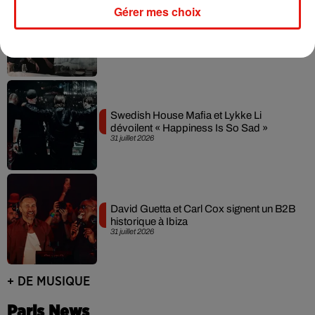
Gérer mes choix
Fred again.. et Latin Mafia dévoilent enfin
leur mixtape créée en...
3 août 2026
Swedish House Mafia et Lykke Li
dévoilent « Happiness Is So Sad »
31 juillet 2026
David Guetta et Carl Cox signent un B2B
historique à Ibiza
31 juillet 2026
+ DE MUSIQUE
Paris News