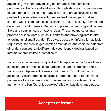
Musique
advertising; Measure advertising performance; Measure content
performance; Understand audiences through statistics or combinations
of data from different sources; Develop and improve services; Create
profiles to personalise content; Use profiles to select personalised
RÜFÜS DU SOL annonce un nouvel
content; Use limited data to select content; Ensure security, prevent and
album après sa tournée mondiale
detect fraud, and fix errors; Deliver and present advertising and content;
7 août 2026
Save and communicate privacy choices. These technologies may
process personal data such as IP address and browsing data to offer
following functionalities: Identify devices based on information actively
requested; Use precise geolocation data; Match and combine data from
other data sources; Link different devices; Identify devices based on
Angèle et Amélie Lens dévoilent leur
information transmitted automatically.
collaboration tant attendue
7 août 2026
Vous pouvez accepter en cliquant sur "Accepter et fermer", ou affiner en
sélectionnant les finalités et/ou partenaires dans "Gérer mes choix".
Vous pouvez également refuser en cliquant sur "Continuer sans
accepter". Vos préférences ne s'appliqueront que pour ce site. Vous
pouvez mettre à jour vos choix, ou retirer votre consentement à tout
moment via le lien "Gérer les cookies" situé en bas de chaque page.
Il y a 10 ans, DJ Snake changeait de
dimension avec son premier...
6 août 2026
Accepter et fermer