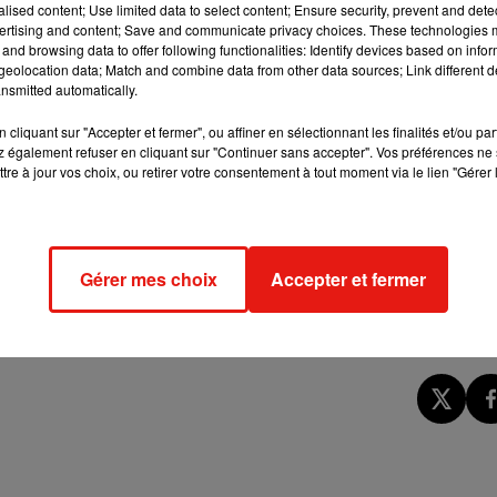
alised content; Use limited data to select content; Ensure security, prevent and detect
ertising and content; Save and communicate privacy choices. These technologies
ent comme un certificat d'authenticité pour un objet, virtuel ou
and browsing data to offer following functionalities: Identify devices based on infor
eolocation data; Match and combine data from other data sources; Link different de
iolable qui authentifie aussi les transactions d'échanges de
nsmitted automatically.
cliquant sur "Accepter et fermer", ou affiner en sélectionnant les finalités et/ou pa
quivalent, d'où son nom : "Non-Fungible Token", qui signifie
 également refuser en cliquant sur "Continuer sans accepter". Vos préférences ne 
tre à jour vos choix, ou retirer votre consentement à tout moment via le lien "Gérer 
 d'or du marché de l'art contemporain et sont devenus en quelque
t des prix de plusieurs millions de dollars - le record revenant
eple avec 69,3 millions en mars chez Christie's.
Gérer mes choix
Accepter et fermer