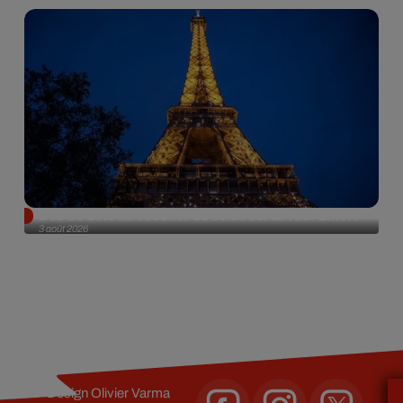
Des DJ sets au coucher du soleil sur la Tour Eiffel !
3 août 2026
Design
Olivier Varma