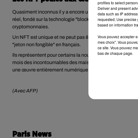
profiles to select person
Deliver and present adv
Quasiment inconnus il y a encore un an, les NFT se présent
data such as IP address 
requested; Use precise g
réel, fondé sur la technologie "blockchain", un système inv
based on information tra
cryptomonnaies.
Vous pouvez accepter en 
Un NFT est unique et ne peut pas être échangé contre un é
mes choix". Vous pouvez
"jeton non fongible" en français.
ce site. Vous pouvez met
bas de chaque page.
Ils représentent pour certains la nouvelle poule aux œufs
mois des incontournables des maisons d'enchères, atteignan
une œuvre entièrement numérique de l'artiste américain Be
(Avec AFP)
Paris News