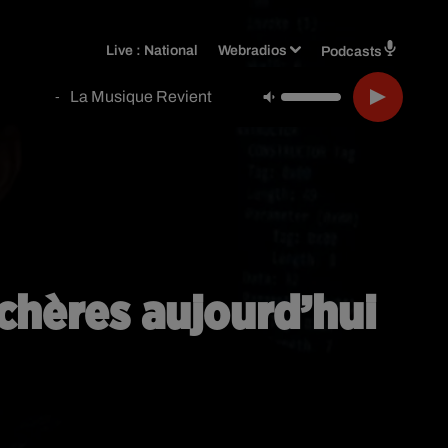
Live :
National
Webradios
Podcasts
La Musique Revient
-
nchères aujourd’hui