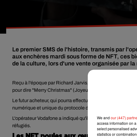
Le premier SMS de l'histoire, transmis par l'o
aux enchères mardi sous forme de NFT, ces bi
de la culture, lors d'une vente organisée par 
Reçu à l'époque par Richard Jarvis, collaborateur de Voda
pour dire "Merry Christmas" (Joyeux Noël en VF).
Le futur acheteur, qui pourra effectuer son paiement en cry
numérique et unique du protocole de communication origi
We and
our (447) partn
L'opérateur Vodafone a indiqué qu'il reversera le produit 
access information on a 
réfugiés.
select personalised ad
statistics or combinatio
Les NFT poules aux œufs d’or du march