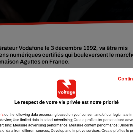
pérateur Vodafone le 3 décembre 1992, va être mis
ens numériques certifiés qui bouleversent le march
la maison Aguttes en France.
Contin
fone, lors des fêtes de Noël, le SMS est composé de 15 caractèr
pto-monnaie, deviendra le propriétaire exclusif d'une réplique
Le respect de votre vie privée est notre priorité
nal qui a transmis le premier SMS au monde.
ers
do the following data processing based on your consent and/or our legitimate int
de la vente à l'UNHCR, l'agence des Nations Unies pour les
device; Use limited data to select advertising; Create profiles for personalised adver
vertising; Measure advertising performance; Measure content performance; Unders
ns of data from different sources; Develop and improve services; Create profiles to 
é de l’art ?